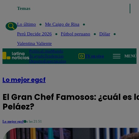
Temas
Lo último
Me Caigo de Risa
Perú Decide 2
Lo último
Me Caigo de Risa
Perú Decide 2026
Fútbol peruano
Dólar
Valentina Valiente
Política
Lima
Mundo
Te ayudo
Tendencias
TV en vivo
MENÚ
Deportes
Espectáculos
Lo mejor egcf
El Gran Chef Famosos: ¿cuál es l
Peláez?
Lo mejor egcf
a las 21:51