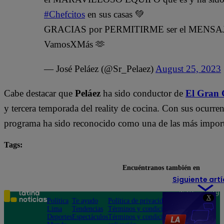
#Chefcitos
en sus casas 💚
GRACIAS por PERMITIRME ser el MENSAJE
VamosXMás 🫶
— José Peláez (@Sr_Pelaez)
August 25, 2023
Cabe destacar que
Peláez
ha sido conductor de
El Gran 
y tercera temporada del reality de cocina. Con sus ocurren
programa ha sido reconocido como una de las más import
Tags:
destacada minuto
El Gran Chef Famosos
José P
Encuéntranos también en
Siguiente artí
Teléfono: 219
X
Política
Te ayudo
Política de privacidad
1000
Lima
Tendencias
Términos y condiciones
Av. San
Deportes
Espectáculos
Términos y condiciones
Felipe 968