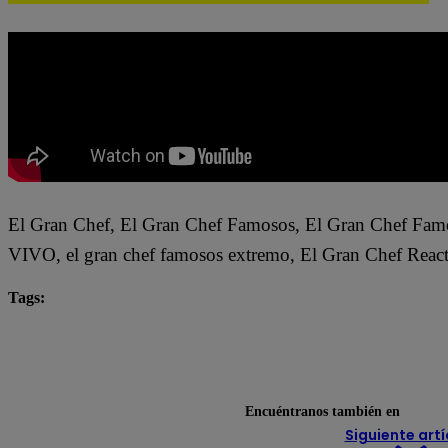
El Gran Chef, El Gran Chef Famosos, El Gran Chef Fa
VIVO, el gran chef famosos extremo, El Gran Chef Rea
Tags:
El Gran Chef
El Gran Chef Famosos
El Gran C
El Gran Chef Famosos EN VIVO
El Gran Chef Famo
El Gran Chef Famosos resumen
El Gran Chef React
Encuéntranos también en
Siguiente artí