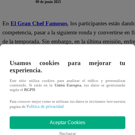
09 de junio 2025
En
El Gran Chef Famosos
, los participantes están dand
competencia, pasar a la siguiente ronda y convertirse en f
de la temporada. Sin embargo, en la última emisión, enfr
adivinar cuatro salsas con los ojos vendados, solo pr
Usamos cookies para mejorar tu
Aunque más de uno tuvo complicaciones,
Daniel Menach
experiencia.
correctamente las cuatro salsas sin fallar ni una sola v
Este sitio utiliza cookies para analizar el tráfico y personalizar
adivinó rápidamente, lo que le valió las felicitaciones 
contenido. Si estás en la
Unión Europea
, tus datos se gestionarán
según el
RGPD
.
una salsa de ajo, alioli”, dijo, sorprendiendo al condu
Para conocer mejor como se utilizan tus datos te invitamos leer nuestra
Política de privacidad
La tercera salsa fue la tradicional ocopa
, y la última, 
pagina de
.
titubear.
“Yo les dije, comer de todo sirve para algo”, 
Aceptar Cookies
perder tiempo
.
Rechazar