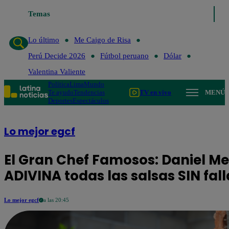
o de Risa
Temas
Perú Decide 2026
Fútbol peruano
Dólar
Valentina Valient
Lo último
Me Caigo de Risa
Perú Decide 2026
Fútbol peruano
Dólar
Valentina Valiente
Política
Lima
Mundo
Te ayudo
Tendencias
TV en vivo
MENÚ
Deportes
Espectáculos
Lo mejor egcf
El Gran Chef Famosos: Daniel M
ADIVINA todas las salsas SIN fall
Lo mejor egcf
a las 20:45