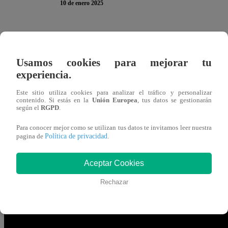
10 de enero 2025
Diana Sánchez se ubica entre una de las seis mejores par
Revancha”. Y, en el inicio de la ronda semifinal, la co
Usamos cookies para mejorar tu
llegará a la final y podría alzarse con el premio mayor.
experiencia.
Este sitio utiliza cookies para analizar el tráfico y personalizar
El presentador José Peláez le preguntó directamente: “¿Im
contenido. Si estás en la
Unión Europea
, tus datos se gestionarán
según el
RGPD
.
“Obvio, era obvio”, aseguró Diana. “Cuánta humildad”, r
Para conocer mejor como se utilizan tus datos te invitamos leer nuestra
Pero Diana Sánchez tenía una EXPLICACIÓN para su derr
Política de privacidad
pagina de
.
mi año. Acá me tengo que llevar la Olla. Es el año de las
Aceptar Cookies
porque me la llevo. No voy a estar viniendo acá por las 
vergüenza”, confesó.
Rechazar