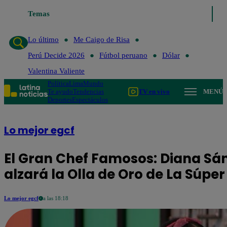
Temas
Lo último
Me
Lo último
Me Caigo de Risa
Perú Decide 2026
Fútbol peruano
Dólar
Valentina Valiente
Política
Lima
Mundo
Te ayudo
Tendencias
TV en vivo
MENÚ
Deportes
Espectáculos
Lo mejor egcf
El Gran Chef Famosos: Diana S
alzará la Olla de Oro de La Súp
Lo mejor egcf
a las 18:18