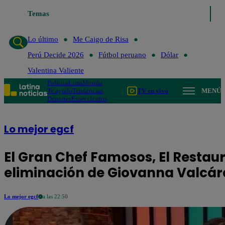
Temas
Lo último
Me Cai
Lo último
Me Caigo de Risa
Perú Decide 2026
Fútbol peruano
Dólar
Valentina Valiente
Política
Lima
Mundo
Te ayudo
Tendencias
TV en vivo
MENÚ
Deportes
Espectáculos
Lo mejor egcf
El Gran Chef Famosos, El Restaura
eliminación de Giovanna Valcár
Lo mejor egcf
a las 22:50