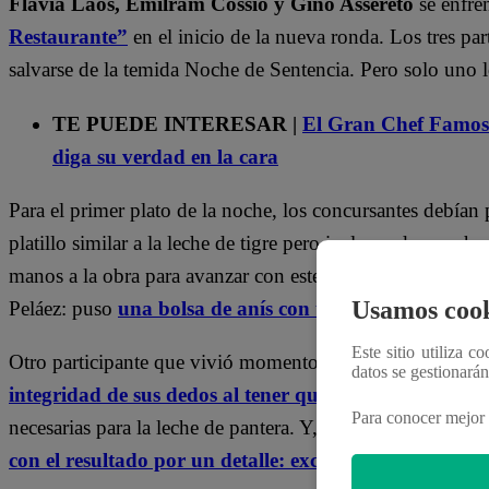
Flavia Laos, Emilram Cossío y Gino Assereto
se enfre
Restaurante”
en el inicio de la nueva ronda. Los tres par
salvarse de la temida Noche de Sentencia. Pero solo uno 
TE PUEDE INTERESAR |
El Gran Chef Famosos
diga su verdad en la cara
Para el primer plato de la noche, los concursantes debían 
platillo similar a la leche de tigre pero incluyendo concha
manos a la obra para avanzar con este plato, pero la infl
Usamos cook
Peláez: puso
una bolsa de anís con todo y etiqueta en l
Este sitio utiliza c
Otro participante que vivió momentos de terror fue Emil
datos se gestionará
integridad de sus dedos al tener que usar una especie 
Para conocer mejor 
necesarias para la leche de pantera. Y, pese a dar su máxi
con el resultado por un detalle: exceso de kion
.