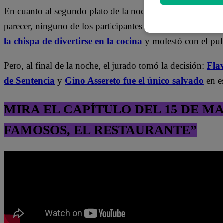
En cuanto al segundo plato de la noche, el jurado pidió 
parecer, ninguno de los participantes estaba seguro cómo d
la chispa de divertirse en la cocina
y molestó con el pu
Pero, al final de la noche, el jurado tomó la decisión:
Fla
de Sentencia
y
Gino Assereto fue el único salvado
en es
MIRA EL CAPÍTULO DEL 15 DE M
FAMOSOS, EL RESTAURANTE”