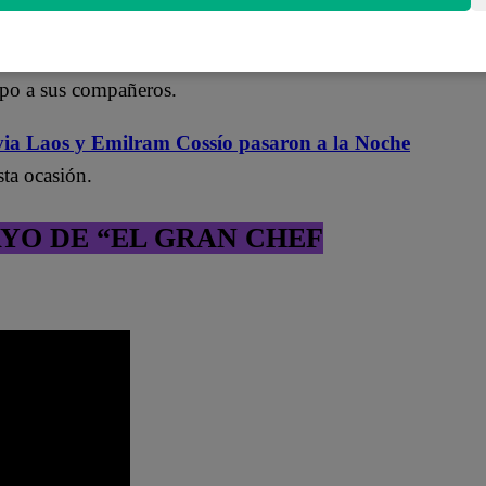
un majarisco. Los nervios incrementaron porque, al
ebía saber este platillo. Y
Flavia Laos no perdió
lpo a sus compañeros.
via Laos y Emilram Cossío pasaron a la Noche
ta ocasión.
AYO DE “EL GRAN CHEF