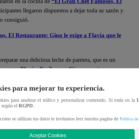
ntaron en la cocina de
“El Gran Chef Famosos, El
ticipantes llegaron dispuestos a dejar toda su sazón y
lo consiguió.
, El Restaurante: Gino le exige a Flavia que le
preparar una deliciosa leche de pantera, que es un
s negras.
Flavia, Emilram y Gino
se pusieron
uencer cometió un ‘blooper’ que fue notado por
ies para mejorar tu experiencia.
a olla
.
ookies para analizar el tráfico y personalizar contenido. Si estás en la
ram Cossío, quien realmente
temió por la
n según el
RGPD
.
de guillotina
para abrir las conchas negras
como se utilizan tus datos te invitamos leer nuestra pagina de
Política de
mo esfuerzo,
el jurado NO quedó nada contento
Aceptar Cookies