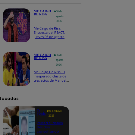
maltratos contínuos
ME CAIGO
06 de
DE RISA
agosto
2026
Me Caigo de Risa:
Encuesta del REACT,
jueves 06 de agosto
ME CAIGO
06 de
DE RISA
agosto
2026
Me Caigo De Risa: El
inesperado chiste de
tres actos de Manuel
Gold que hizo
explotar a todo el set
tacados
Te
26 de mayo
ayudo
2025
Revisa si tienes
deudas
consultando