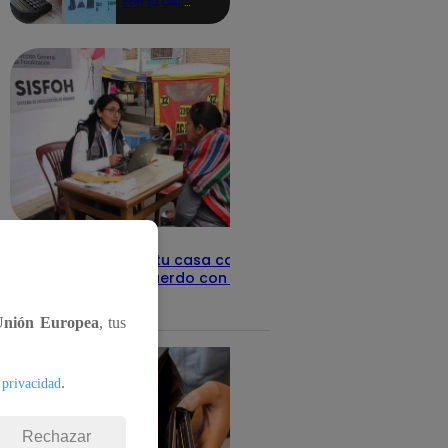
con tu DNI:
aquí los
detalles
Revisa con tu DNI si tu casa califica
como pobre, de acuerdo con el Sisfoh
Te ayudo
25 de mayo 2026
Unión Europea
, tus
.
 privacidad
Rechazar