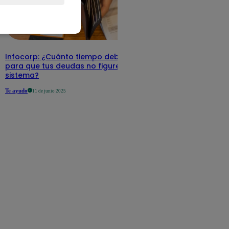
Infocorp: ¿Cuánto tiempo debe pasar
para que tus deudas no figuren en su
sistema?
Te ayudo
11 de junio 2025