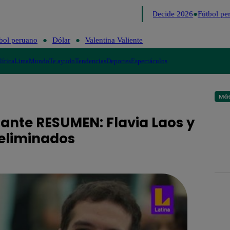
Lo último
Me Caigo de Risa
Perú Decide 2026
Fútbol per
bol peruano
Dólar
Valentina Valiente
lítica
Lima
Mundo
Te ayudo
Tendencias
Deportes
Espectáculos
Más
rante RESUMEN: Flavia Laos y
 eliminados