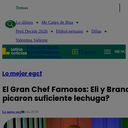
Temas
Lo último
Me Caigo de Risa
Perú 
Lo último
Me Caigo de Risa
Perú Decide 2026
Fútbol peruano
Dólar
Valentina Valiente
Política
Lima
Mundo
Te ayudo
Tendencias
TV en vivo
MENÚ
Deportes
Espectáculos
Lo mejor egcf
El Gran Chef Famosos: Eli y Bra
picaron suficiente lechuga?
Lo mejor egcf
a las 20:39