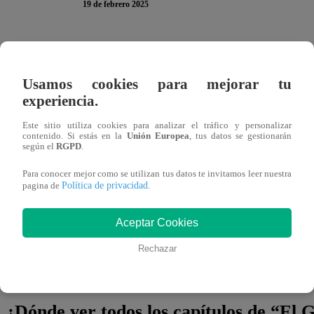
19 de febrero 2025
En
El Gran Chef Famosos: Pericotitos
, Brandon y Eli 
plato para sorprender al jurado. Sin embargo, en la recta f
Usamos cookies para mejorar tu
lechuga.
experiencia.
Este sitio utiliza cookies para analizar el tráfico y personalizar
Eli, notando la escasez del ingrediente, le preguntó a su h
contenido. Si estás en la
Unión Europea
, tus datos se gestionarán
según el
RGPD
.
lechuga, mi amor?”
, mostrando su preocupación. A lo 
suficiente, respondió:
“Piqué mucha”
. No obstante, al 
Para conocer mejor como se utilizan tus datos te invitamos leer nuestra
Política de privacidad
pagina de
.
“De repente sí me faltó picar un poquito”
, reconociend
Aceptar Cookies
¿Lograrán resolver este problema a tiempo? ¿Podrán 
descuido?
No te pierdas
El Gran Chef Famosos: Pericoti
Rechazar
emocionante competencia.
¿Dónde ver todos los capítulos de “El