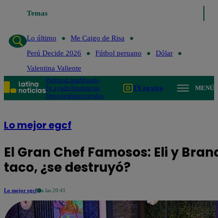
Lo último
Temas
Me Caigo de Risa
Perú Decide 2026
Fútbol peruano
Lo último
Me Caigo de Risa
Perú Decide 2026
Fútbol peruano
Dólar
Valentina Valiente
Política
Lima
Mundo
Te ayudo
Tendencias
TV en vivo
MENÚ
Deportes
Espectáculos
Lo mejor egcf
El Gran Chef Famosos: Eli y Bra
taco, ¿se destruyó?
Lo mejor egcf
a las 20:41