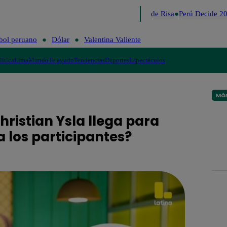
Lo último
Me Caigo de Risa
Perú Decide 20
bol peruano
Dólar
Valentina Valiente
lítica
Lima
Mundo
Te ayudo
Tendencias
Deportes
Espectáculos
Más
ristian Ysla llega para
 los participantes?