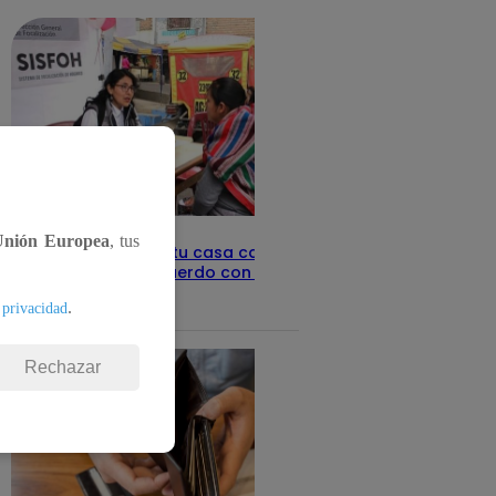
Unión Europea
, tus
Revisa con tu DNI si tu casa califica
como pobre, de acuerdo con el Sisfoh
.
Te ayudo
 privacidad
25 de mayo 2026
Rechazar