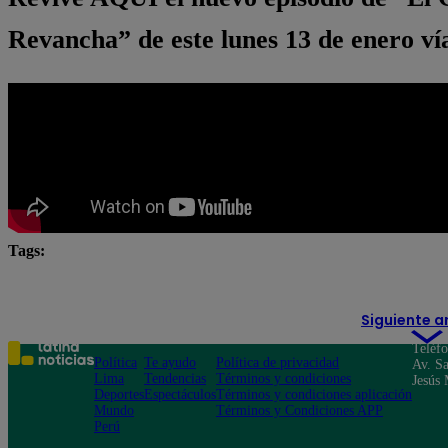
Revancha” de este lunes 13 de enero v
Tags:
Christian Ysla
Diana Sánchez
Ricky Trevitazzo
Siguiente a
Teléf
Política
Te ayudo
Política de privacidad
Av. Sa
Lima
Tendencias
Términos y condiciones
Jesús 
Deportes
Espectáculos
Términos y condiciones aplicación
Mundo
Términos y Condiciones APP
Perú