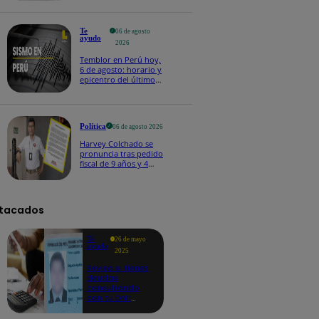
Te
06 de agosto
ayudo
2026
Temblor en Perú hoy,
6 de agosto: horario y
epicentro del último
sismo, según IGP
Política
06 de agosto 2026
Harvey Colchado se
pronuncia tras pedido
fiscal de 9 años y 4
meses de prisión en
su contra
tacados
Te
26 de mayo
ayudo
2025
Revisa si tienes
deudas
consultando
con tu DNI:
aquí los
detalles