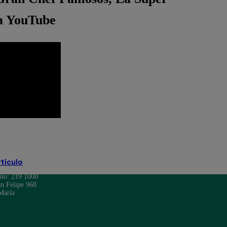
ía YouTube
rtículo
ono: 219 1000
n Felipe 968
María