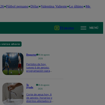
26
Fútbol peruano
Dólar
Valentina Valiente
Lo último
Me Caigo de R
TV en vivo
MENÚ
 vistos ahora
Deportes
06 de agosto
2026
Partidos de hoy,
jueves 6 de agosto:
programación para
ver fútbol EN VIVO
Te
06 de agosto
ayudo
2026
Corte de agua hoy, 6
de agosto: horarios y
distritos afectados sin
el servicio de Sedapal