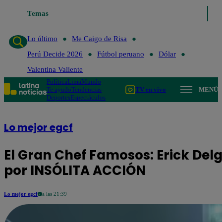
Temas
Lo último
Me Caigo de Risa
Perú Decide 20
Lo último
Me Caigo de Risa
Perú Decide 2026
Fútbol peruano
Dólar
Valentina Valiente
Política
Lima
Mundo
Te ayudo
Tendencias
TV en vivo
MENÚ
Deportes
Espectáculos
Lo mejor egcf
El Gran Chef Famosos: Erick De
por INSÓLITA ACCIÓN
Lo mejor egcf
a las 21:39