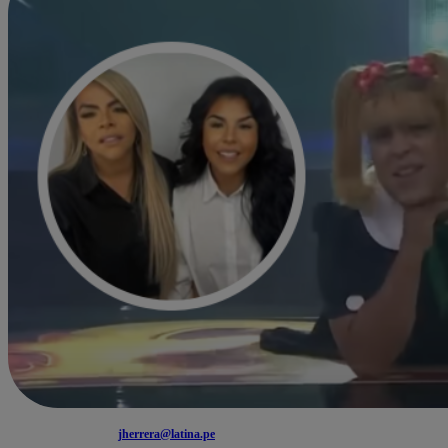
jherrera@latina.pe