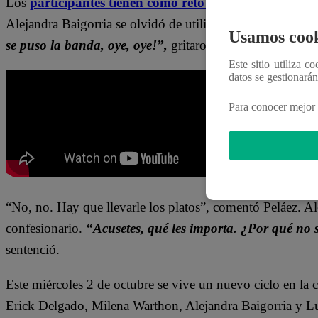
Los
participantes tienen como reto asistir al almacén 
Alejandra Baigorria se olvidó de utilizarlo y sus compañer
Usamos cook
se puso la banda, oye, oye!”,
gritaron Erick Delgado y 
Este sitio utiliza c
datos se gestionará
Para conocer mejor 
“No, no. Hay que llevarle los platos”, comentó Peláez. A
confesionario.
“Acusetes, qué les importa. ¿Por qué no s
sentenció.
Este miércoles 2 de octubre se vive un nuevo ciclo en l
Erick Delgado, Milena Warthon, Alejandra Baigorria y Lui