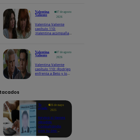
sola durante tantos
años!
Valentina
07 de agosto
Valiente
2026
Valentina Valiente
capítulo 110:
¡Valentina acompaña a
Rita en medio de su
profundo dolor!
Valentina
07 de agosto
Valiente
2026
Valentina Valiente
capítulo 110: ¡Rodrigo
enfrenta a Beto y lo
amenaza con llevarlo
a prisión por
extorsión!
tacados
Te
26 de mayo
ayudo
2025
Revisa si tienes
deudas
consultando
con tu DNI:
aquí los
detalles