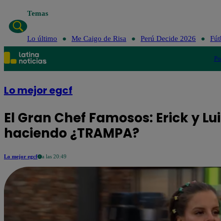
Temas
Lo último
Me Caigo de Risa
Perú Decide 2026
Fút
Po
Lo mejor egcf
El Gran Chef Famosos: Erick y Lu
haciendo ¿TRAMPA?
Lo mejor egcf
a las 20:49