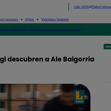
Lo último
Me Caigo de Risa
Perú Decide 2026
Fútbol perua
bol peruano
Dólar
Valentina Valiente
lítica
Lima
Mundo
Te ayudo
Tendencias
Deportes
Espectáculos
Más
igi descubren a Ale Baigorria