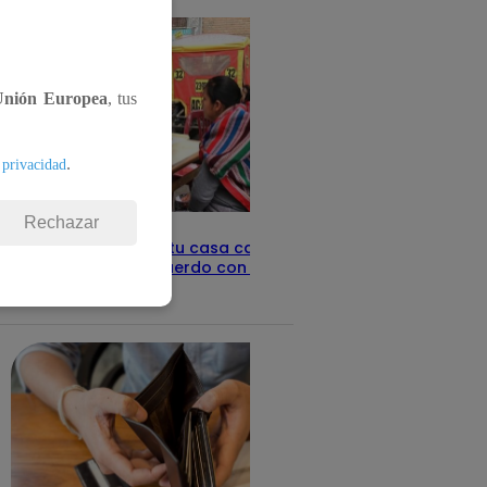
Unión Europea
, tus
.
 privacidad
Rechazar
Revisa con tu DNI si tu casa califica
como pobre, de acuerdo con el Sisfoh
Te ayudo
25 de mayo 2026