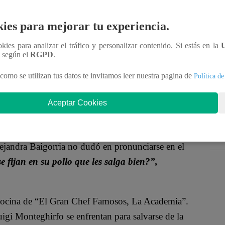
con un disfraz muy particular.
Sin embargo,
os no dudaron en avisar el detalle al jurado.
“¡No
ies para mejorar tu experiencia.
Luigi Monteghirfo.
ookies para analizar el tráfico y personalizar contenido. Si estás en la
n según el
RGPD
.
como se utilizan tus datos te invitamos leer nuestra pagina de
Política de
Aceptar Cookies
lejandra Baigorria no dudó en pronunciarse en el
e fijan en su pollo que les salga bien?”,
a cocina de “El Gran Chef Famosos, La Academia”.
gi Monteghirfo se enfrentan para salvarse de la