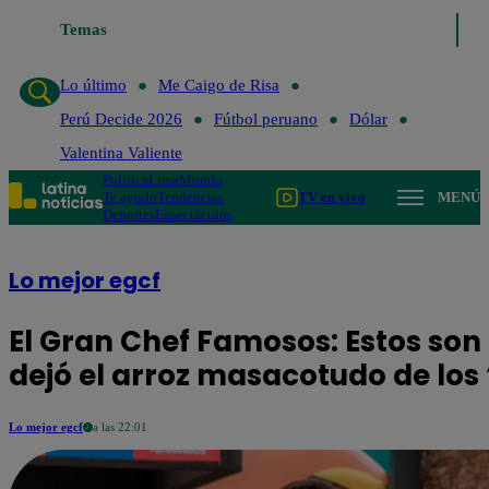
Lo último
Temas
Me Caigo de Risa
Perú Decide 2026
Fútbol peruano
Lo último
Me Caigo de Risa
Perú Decide 2026
Fútbol peruano
Dólar
Valentina Valiente
Política
Lima
Mundo
Te ayudo
Tendencias
TV en vivo
MENÚ
Deportes
Espectáculos
Lo mejor egcf
El Gran Chef Famosos: Estos so
dejó el arroz masacotudo de los
Lo mejor egcf
a las 22:01