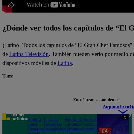
¿Dónde ver todos los capítulos de “El
¡Latino! Todos los capítulos de “El Gran Chef Famosos” 
de
Latina Televisión
. También pueden verlo por medio del
dispositivos móviles de
Latina
.
Tags:
destacada minuto
El Gran Chef Famosos
El Gra
Luigui Carbajal
Ricky Trevitazo
Encuéntranos también en
Siguiente artí
Teléfono: 219
X
Política
Te ayudo
Política de privacidad
1000
Lima
Tendencias
Términos y condiciones
Av. San
Deportes
Espectáculos
Términos y condiciones
Felipe 968
Mundo
aplicación