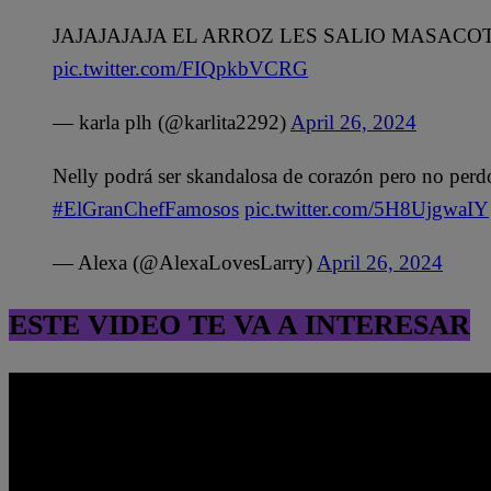
JAJAJAJAJA EL ARROZ LES SALIO MASAC
pic.twitter.com/FIQpkbVCRG
— karla plh (@karlita2292)
April 26, 2024
Nelly podrá ser skandalosa de corazón pero no perd
#ElGranChefFamosos
pic.twitter.com/5H8UjgwaIY
— Alexa (@AlexaLovesLarry)
April 26, 2024
ESTE VIDEO TE VA A INTERESAR