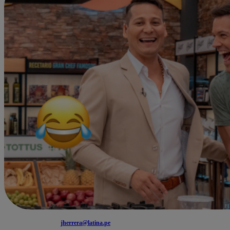
jherrera@latina.pe