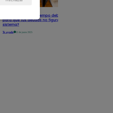
Infocorp: ¿Cuánto tiempo debe pasar
para que tus deudas no figuren en su
sistema?
Te ayudo
11 de junio 2025