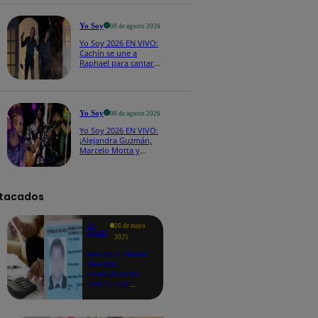
CASTING EN VIVO
Yo Soy
08 de agosto 2026
Yo Soy 2026 EN VIVO:
Cachín se une a
Raphael para cantar
una espectacular
versión de “Amor mío”
Yo Soy
08 de agosto 2026
Yo Soy 2026 EN VIVO:
¡Alejandra Guzmán,
Marcelo Motta y
Cerati dejan el rock y
se lanzan a la cumbia!
tacados
Te
26 de mayo
ayudo
2025
Revisa si tienes
deudas
consultando
con tu DNI:
aquí los
detalles