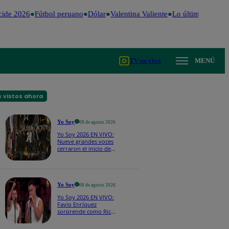
ide 2026
Fútbol peruano
Dólar
Valentina Valiente
Lo último
Me Caig
TV en vivo
MENÚ
 vistos ahora
Yo Soy
08 de agosto 2026
Yo Soy 2026 EN VIVO:
Nueve grandes voces
cerraron el inicio de
Yo Soy con “We Are
the Champions”
Yo Soy
08 de agosto 2026
Yo Soy 2026 EN VIVO:
Favio Enríquez
sorprende como Ricky
Martin y pone a bailar
a todos en pleno