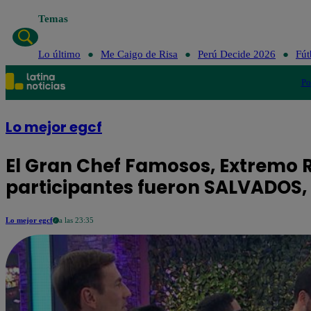
Temas
Lo último
Me Caigo de Risa
Perú Decide 2026
Fút
Po
Lo mejor egcf
El Gran Chef Famosos, Extremo 
participantes fueron SALVADOS,
Lo mejor egcf
a las 23:35