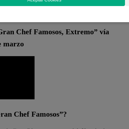
ón de elegir a los
SENTENCIADOS y
 Gran Chef Famosos, Extremo” vía
e marzo
 Gran Chef Famosos”?