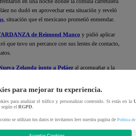
frentaron en una noche donde la comida carretillera
ez no dudó en aprovechar esta situación y reveló
as
, situación que el mexicano prometió enmendar.
 TARDANZA de Reimond Manco
y pidió aplicar
ó que tuvo un percance con sus lentes de contacto,
atos.
ueva Zelanda junto a Peláez
al acompañar a la
ACEPTÓ las críticas del jurado
en su primer
osa reacción.
ies para mejorar tu experiencia.
a noche carretillera al desquiciar a todos los
ookies para analizar el tráfico y personalizar contenido. Si estás en la
n según el
RGPD
.
ond Manco al DESTROZAR su papa rellena
tern y Claudia Portocarrero batallaron contra el
como se utilizan tus datos te invitamos leer nuestra pagina de
Política de
Aceptar Cookies