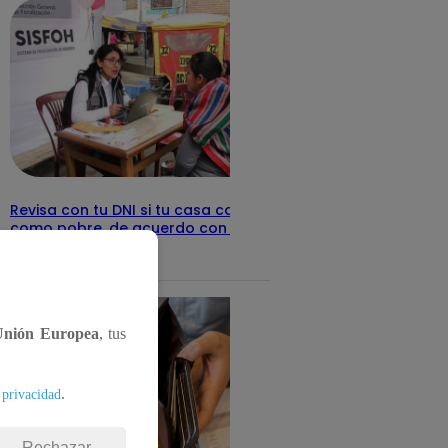
Revisa con tu DNI si tu casa califica
como pobre, de acuerdo con el Sisfoh
Te ayudo
25 de mayo 2026
Unión Europea
, tus
.
 privacidad
Rechazar