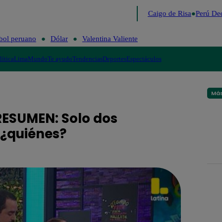
Lo último
Me Caigo de Risa
Perú Dec
bol peruano
Dólar
Valentina Valiente
lítica
Lima
Mundo
Te ayudo
Tendencias
Deportes
Espectáculos
Más
RESUMEN: Solo dos
 ¿quiénes?