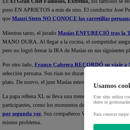
En
El Gran Chef Famosos,
Extremo,
los famosos se en
puso EN APRIETOS a más de uno. El conductor José Pelá
que
Mauri Stern NO CONOCE las carretillas peruan
Mientras tanto, el jurado
Masías ENFURECIÓ tras la
MANO DURA. Al llegar a la cocina, el competidor asegur
pero no logró frenar la IRA de Masías en sus siguientes pl
Por otro lado,
Franco Cabrera RECORDÓ su viaje a N
selección peruana. Sus risas no duraron mucho, pues
NO 
plato. De nuevo, el juez Masías estuvo detrás de esta curi
Usamos cook
La papa rellena XL se lleva una mención especial durante l
Este sitio utiliza c
datos se gestionará
participantes, como los momentos de tensión vivió
Reim
por segunda vez
. Sus compañeros
Vania Bludau, Mauri S
Para conocer mejor 
mismo problema.