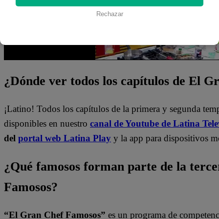
Rechazar
¿Dónde ver todos los capítulos de El 
¡Latino! Todos los capítulos de la primera y segunda te
disponibles en nuestro
canal de Youtube de Latina Tele
del
portal web Latina Play
y la app para dispositivos m
¿Qué famosos forman parte de la terc
Famosos?
“El Gran Chef Famosos”
es un programa de competencia