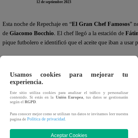
12 de septiembre 2023
Esta noche de Repechaje en “
El Gran Chef Famosos
” n
de
Giacomo Bocchio
. El chef llegó a la estación de
Fáti
pique futbolero e identificó que el aceite que iban a usar 
Por ello, le explicó a la periodista de Latina Noticias cóm
quemando.
“¿Ves cómo está saliendo humo? Cuando sa
Usamos cookies para mejorar tu
grados, es demasiado caliente. Necesitamos freír a 18
experiencia.
En el nuevo episodio de “El Gran Chef Famosos” de este 
Este sitio utiliza cookies para analizar el tráfico y personalizar
contenido. Si estás en la
Unión Europea
, tus datos se gestionarán
‘Loco’ Wagner, Beatriz Martínez ‘La Herbolaria del pueb
según el
RGPD
.
enfrentan en la cocina para acumular más puntos que los 
Para conocer mejor como se utilizan tus datos te invitamos leer nuestra
Repechaje.
Política de privacidad
pagina de
.
Aceptar Cookies