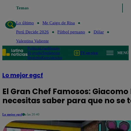
Temas
Lo último
Me Caigo de Risa
Perú De
Lo último
Me Caigo de Risa
Perú Decide 2026
Fútbol peruano
Dólar
Valentina Valiente
Política
Lima
Mundo
Te ayudo
Tendencias
TV en vivo
MENÚ
Deportes
Espectáculos
Lo mejor egcf
El Gran Chef Famosos: Giacomo B
necesitas saber para que no se 
Lo mejor egcf
a las 20:40