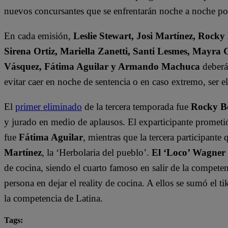
nuevos concursantes que se enfrentarán noche a noche por 
En cada emisión,
Leslie Stewart, Josi Martínez, Rocky
Sirena Ortiz, Mariella Zanetti, Santi Lesmes, Mayra 
Vásquez, Fátima Aguilar y Armando Machuca
deberán
evitar caer en noche de sentencia o en caso extremo, ser 
El
primer eliminado
de la tercera temporada fue
Rocky B
y jurado en medio de aplausos. El exparticipante prometi
fue
Fátima Aguilar
, mientras que la tercera participant
Martínez
, la ‘Herbolaria del pueblo’.
El ‘Loco’ Wagner
de cocina, siendo el cuarto famoso en salir de la compete
persona en dejar el reality de cocina. A ellos se sumó el t
la competencia de Latina.
Tags: