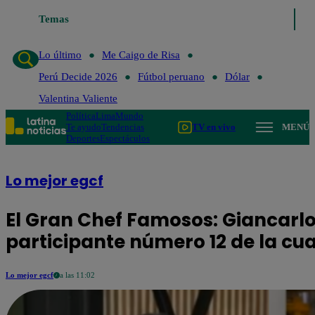
Temas
Lo último
Me Caigo 
Lo último
Me Caigo de Risa
Perú Decide 2026
Fútbol peruano
Dólar
Valentina Valiente
Política
Lima
Mundo
Te ayudo
Tendencias
TV en vivo
MENÚ
Deportes
Espectáculos
Lo mejor egcf
El Gran Chef Famosos: Giancarlo 
participante número 12 de la c
Lo mejor egcf
a las 11:02