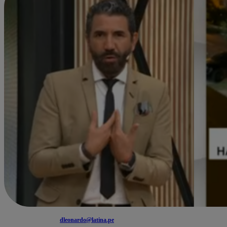
dleonardo@latina.pe