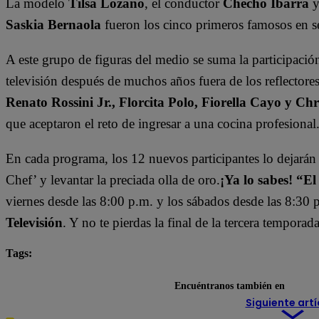
La modelo
Tilsa Lozano
, el conductor
Checho Ibarra
y
Saskia Bernaola
fueron los cinco primeros famosos en s
A este grupo de figuras del medio se suma la participaci
televisión después de muchos años fuera de los reflector
Renato Rossini Jr., Florcita Polo, Fiorella Cayo y Chr
que
aceptaron el reto de ingresar a una cocina profesional
En cada programa, los 12 nuevos participantes lo dejarán t
Chef’ y levantar la preciada olla de oro.
¡Ya lo sabes! “
viernes desde las 8:00 p.m. y los sábados desde las 8:30 p
Televisión
. Y no te pierdas la final de la tercera temporad
Tags:
conferencia
destacada minuto
El Gran Chef Fa
Encuéntranos también en
Siguiente artí