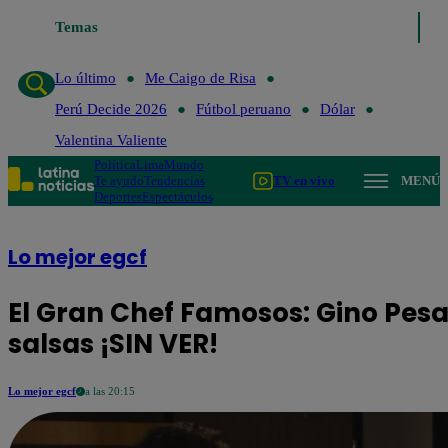
Temas
Lo último
Me Caigo de Risa
Perú Decide 2026
Lo último
Me Caigo de Risa
Perú Decide 2026
Fútbol peruano
Dólar
Valentina Valiente
Política
Lima
Mundo
Te ayudo
Tendencias
TV en vivo
MENÚ
Deportes
Espectáculos
Lo mejor egcf
El Gran Chef Famosos: Gino Pesa
salsas ¡SIN VER!
Lo mejor egcf
a las 20:15