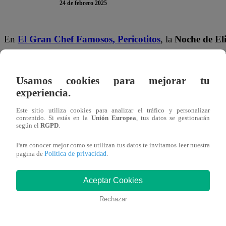
24 de febrero 2025
En
El Gran Chef Famosos,
Pericotitos
, la
Noche de El
historia del programa. Antes de empezar con la competenci
un reto especial:
colocar todas las salsas en su lugar sin
Usamos cookies para mejorar tu
experiencia.
Luego de que
Tito Vega solo lograra un acierto
y
Ali,
ninguno
, llegó el turno de
Gino Pesaressi
. Para sorpresa
Este sitio utiliza cookies para analizar el tráfico y personalizar
contenido. Si estás en la
Unión Europea
, tus datos se gestionarán
salsas en su respectivo lugar con los ojos cerrados
.
según el
RGPD
.
Para conocer mejor como se utilizan tus datos te invitamos leer nuestra
Gia, emocionada, gritó: “¡Te amo!”
, mientras que el j
Política de privacidad
pagina de
.
Luciano Mazzetti exclamó: “¡Histórico, eh!”
, mientras
Gia, aún sorprendida, le pidió a Machuca que confirmara
Aceptar Cookies
conductor, incrédulo, respondió:
“Parece que esos ojos 
Rechazar
¿Qué otras sorpresas traerá la competencia? ¿Logrará Gino