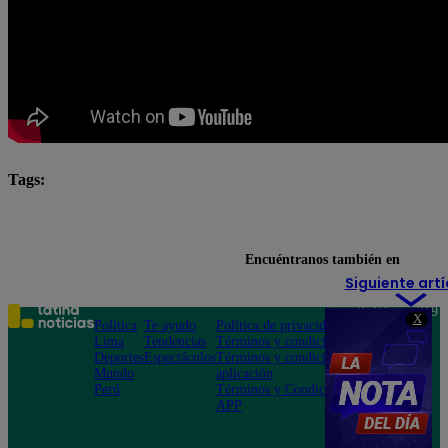
Tags:
El Gran Chef Famosos
El Gran Chef Famosos complet
El Gran Chef Famosos: La Academia
Encuéntranos también en
Siguiente artí
Teléfono: 219
X
Política
Te ayudo
Política de privacidad
1000
Lima
Tendencias
Términos y condiciones
Av. San
Deportes
Espectáculos
Términos y condiciones
Felipe 968
Mundo
aplicación
Jesús María
Perú
Términos y Condiciones
APP