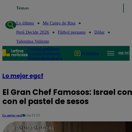
Temas
Lo último
Me 
Lo último
Me Caigo de Risa
Perú Decide 2026
Fútbol peruano
Dólar
Valentina Valiente
Política
Lima
Mundo
Te ayudo
Tendencias
TV en vivo
MENÚ
Deportes
Espectáculos
Lo mejor egcf
El Gran Chef Famosos: Israel 
con el pastel de sesos
Lo mejor egcf
a las 21:23