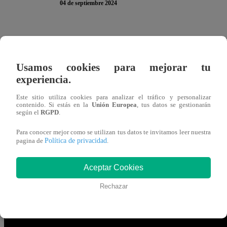
04 de septiembre 2024
El participante Israel Dreyfus se mostró completamente f
Gran Chef Famosos, La Academia
”. El alumno sentí q
Usamos cookies para mejorar tu
armar su pastel de sesos:
“No están saliendo bien las cos
experiencia.
Ese desánimo le pasó factura y le costó seguir el ritmo a 
Este sitio utiliza cookies para analizar el tráfico y personalizar
contenido. Si estás en la
Unión Europea
, tus datos se gestionarán
aseguró Israel frente a cámaras.
según el
RGPD
.
Para conocer mejor como se utilizan tus datos te invitamos leer nuestra
El conductor José Peláez llegó hasta su cocina para anima
Política de privacidad
pagina de
.
está bien. Si te vas, te vas a ir por ti mismo. Si te toca ir
final porque lo estás haciendo bien
”.
“Eso hago, pero qu
Aceptar Cookies
precisó el alumno.
Rechazar