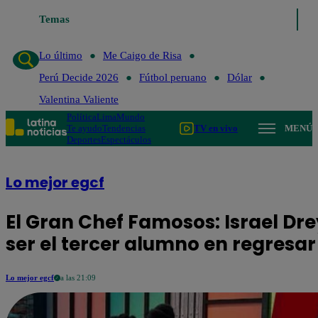
Temas
Lo último
Me Caigo de Risa
Perú Decide 2026
Lo último
Me Caigo de Risa
Perú Decide 2026
Fútbol peruano
Dólar
Valentina Valiente
Política
Lima
Mundo
Te ayudo
Tendencias
TV en vivo
MENÚ
Deportes
Espectáculos
Lo mejor egcf
El Gran Chef Famosos: Israel Dr
ser el tercer alumno en regresa
Lo mejor egcf
a las 21:09