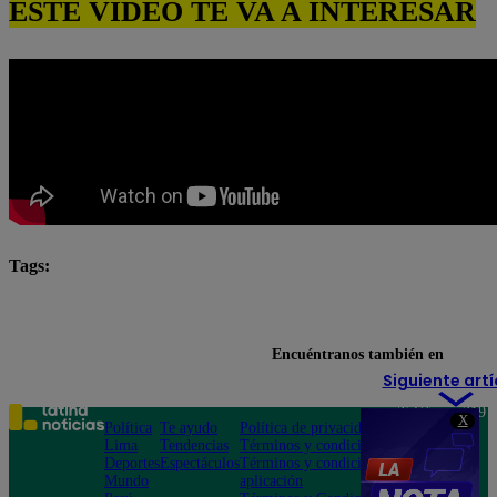
ESTE VIDEO TE VA A INTERESAR
Tags:
El Gran Chef Famosos
El Gran Chef Famosos complet
El Gran Chef Famosos: La Academia
Encuéntranos también en
Siguiente artí
Teléfono: 219
X
Política
Te ayudo
Política de privacidad
1000
Lima
Tendencias
Términos y condiciones
Av. San
Deportes
Espectáculos
Términos y condiciones
Felipe 968
Mundo
aplicación
Jesús María