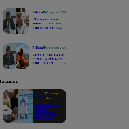
Política
07 de agosto 2026
MEF anuncia que
aumento del sueldo
mínimo será en dos
etapas: "El primero,
posiblemente, de S/
100 y el otro de S/ 70"
Política
07 de agosto 2026
Menos Fiestas Patrias,
Navidad y Año Nuevo:
ministro de Economía
anuncia que se
moverán los feriados
a los viernes
tacados
Te
26 de mayo
ayudo
2025
Revisa si tienes
deudas
consultando
con tu DNI:
aquí los
detalles