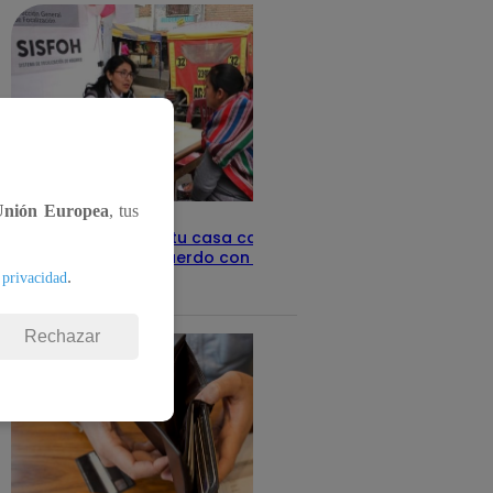
Unión Europea
, tus
Revisa con tu DNI si tu casa califica
como pobre, de acuerdo con el Sisfoh
.
 privacidad
Te ayudo
25 de mayo 2026
Rechazar