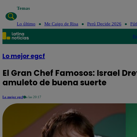
Temas
Lo último
Me Caigo de Risa
Perú Decide 2026
Fút
Po
Lo mejor egcf
El Gran Chef Famosos: Israel Dr
amuleto de buena suerte
Lo mejor egcf
a las 20:17