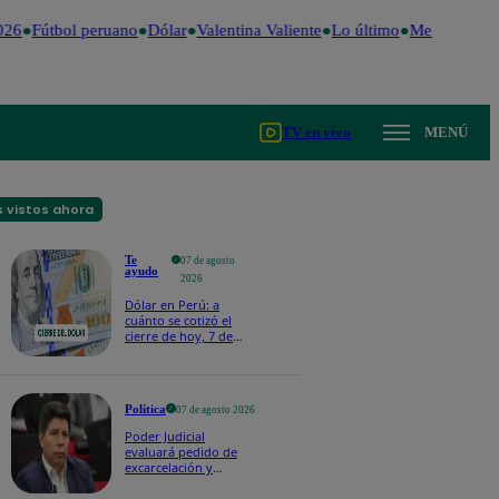
26
Fútbol peruano
Dólar
Valentina Valiente
Lo último
Me Caigo de 
TV en vivo
MENÚ
 vistos ahora
Te
07 de agosto
ayudo
2026
Dólar en Perú: a
cuánto se cotizó el
cierre de hoy, 7 de
agosto de 2026
Política
07 de agosto 2026
Poder Judicial
evaluará pedido de
excarcelación y
nulidad de condena
de Pedro Castillo