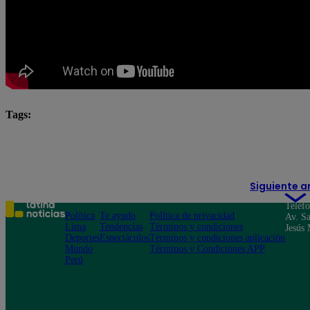
Tags:
El Gran Chef Famosos
El Gran Chef Famosos complet
El Gran Chef Famosos: La Academia
Siguiente a
Teléf
Política
Te ayudo
Política de privacidad
Av. Sa
Lima
Tendencias
Términos y condiciones
Jesús 
Deportes
Espectáculos
Términos y condiciones aplicación
Mundo
Términos y Condiciones APP
Perú