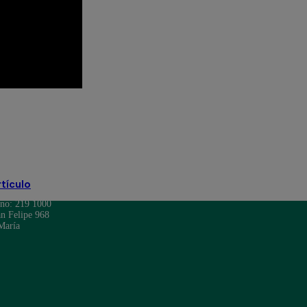
o
El Gran Chef Famosos EN VIVO
rtículo
ono: 219 1000
n Felipe 968
María