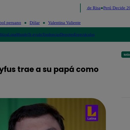
Lo último
Me Caigo de Risa
Perú Decide 20
bol peruano
Dólar
Valentina Valiente
lítica
Lima
Mundo
Te ayudo
Tendencias
Deportes
Espectáculos
Más
eyfus trae a su papá como