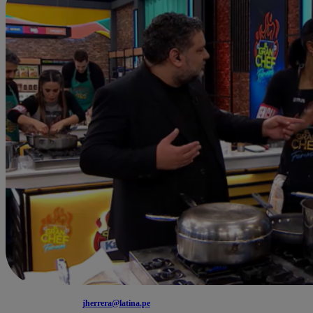
jherrera@latina.pe