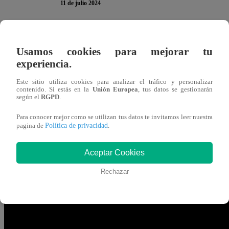
11 de julio 2024
Javier Masías
llegó a la estación de Leyla Chihuán y Na
Usamos cookies para mejorar tu
preparación. Se llevó una gran sorpresa cuando la deport
experiencia.
sea, ya terminaste…. ¿Qué estás haciendo entonces?”,
f
Este sitio utiliza cookies para analizar el tráfico y personalizar
contenido. Si estás en la
Unión Europea
, tus datos se gestionarán
TE PUEDE INTERESAR | El Gran Chef Famos
según el
RGPD
.
noticia de la semana, ¿por qué?
Para conocer mejor como se utilizan tus datos te invitamos leer nuestra
Política de privacidad
pagina de
.
“Sí, porque nosotras sabemos trabajar en equipo”,
es c
que hace una dupla espectacular con Natalia Málaga. Sin 
Aceptar Cookies
y recordó la vez que comió plástico:
“Esta señora me ha 
Rechazar
hasta que lo pruebe”.