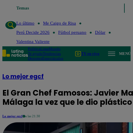
Temas
Lo último
Me Caigo de R
Lo último
Me Caigo de Risa
Perú Decide 2026
Fútbol peruano
Dólar
Valentina Valiente
Política
Lima
Mundo
Te ayudo
Tendencias
TV en vivo
MENÚ
Deportes
Espectáculos
Lo mejor egcf
El Gran Chef Famosos: Javier Ma
Málaga la vez que le dio plástico
Lo mejor egcf
a las 21:30