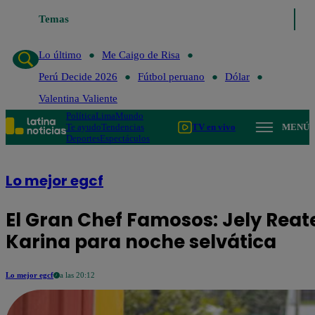
Temas
Lo último
Me Caigo de Risa
Perú Decide 2026
Lo último
Me Caigo de Risa
Perú Decide 2026
Fútbol peruano
Dólar
Valentina Valiente
Política
Lima
Mundo
Te ayudo
Tendencias
TV en vivo
MENÚ
Deportes
Espectáculos
Lo mejor egcf
El Gran Chef Famosos: Jely Reat
Karina para noche selvática
Lo mejor egcf
a las 20:12