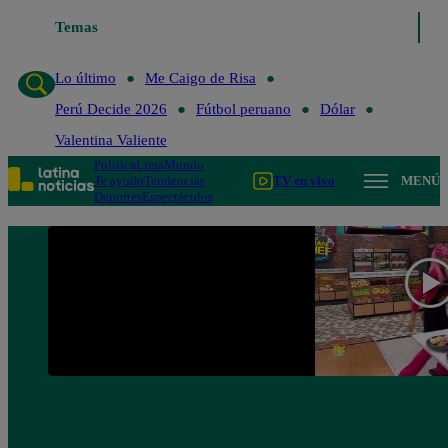
Temas
Lo último
Me Caigo de 
Lo último
Me Caigo de Risa
Perú Decide 2026
Fútbol peruano
Dólar
Valentina Valiente
Política
Lima
Mundo
Te ayudo
Tendencias
TV en vivo
MENÚ
Deportes
Espectáculos