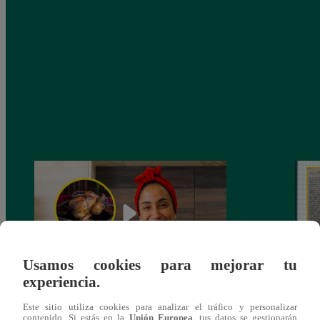
Usamos cookies para mejorar tu
experiencia.
¿Por qué Nelly Rossinelli se volvió viral
La ca
Este sitio utiliza cookies para analizar el tráfico y personalizar
antes de Navidad?
conmo
contenido. Si estás en la
Unión Europea
, tus datos se gestionarán