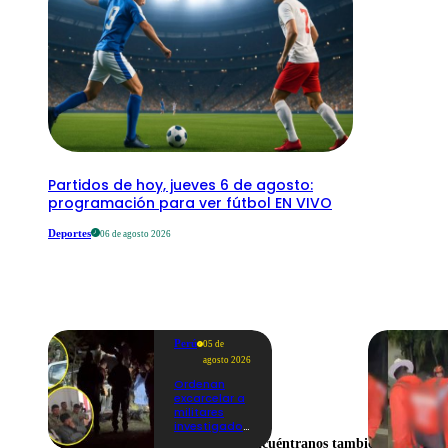
Partidos de hoy, jueves 6 de agosto:
programación para ver fútbol EN VIVO
Deportes
06 de agosto 2026
Perú
05 de
agosto 2026
Ordenan
excarcelar a
militares
investigados
por muerte
Encuéntranos también en