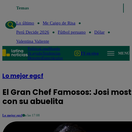
Lo último
Temas
Me Caigo de Risa
Perú Decide 2026
Fútbol peruano
Lo último
Me Caigo de Risa
Perú Decide 2026
Fútbol peruano
Dólar
Valentina Valiente
Política
Lima
Mundo
Te ayudo
Tendencias
TV en vivo
MENÚ
Deportes
Espectáculos
Lo mejor egcf
El Gran Chef Famosos: Josi most
con su abuelita
Lo mejor egcf
a las 17:08