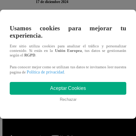
17 de diciembre 2024
A Jota Benz no le agradó mucho la idea de preparar comi
Usamos cookies para mejorar tu
de “
El Gran Chef Famosos, La Súper Revancha
”. Per
experiencia.
promesa por cumplir.
Este sitio utiliza cookies para analizar el tráfico y personalizar
contenido. Si estás en la
Unión Europea
, tus datos se gestionarán
según el
RGPD
.
Ante las cámaras, Jota aseguró que le había asegurado a s
competencia. “
Ayer estuve con él, con Mateo, así (cargad
Para conocer mejor como se utilizan tus datos te invitamos leer nuestra
Política de privacidad
pagina de
.
que necesito salvarme
”, confesó.
Aceptar Cookies
Y, en el confesionario, agregó:
“Me voy a esforzar, así 
Rechazar