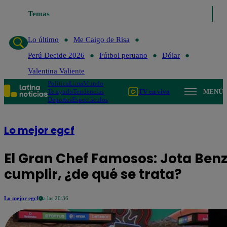
Temas
Lo último
Me Caigo de Risa
Perú Decide 202
Lo último
Me Caigo de Risa
Perú Decide 2026
Fútbol peruano
Dólar
Valentina Valiente
Política
Lima
Mundo
Te ayudo
Tendencias
TV en vivo
MENÚ
Deportes
Espectáculos
Lo mejor egcf
El Gran Chef Famosos: Jota Ben
cumplir, ¿de qué se trata?
Lo mejor egcf
a las 20:36