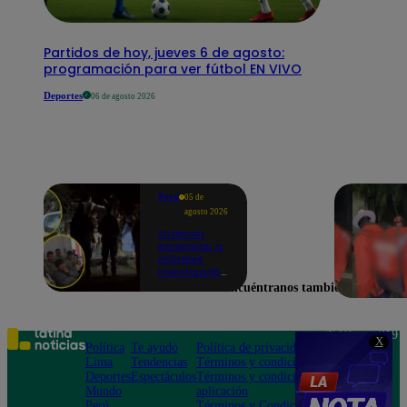
Partidos de hoy, jueves 6 de agosto:
programación para ver fútbol EN VIVO
Deportes
06 de agosto 2026
Perú
05 de
agosto 2026
Ordenan
excarcelar a
militares
investigados
por muerte
Encuéntranos también en
de jóvenes
durante
operativo en
Colcabamba
Teléfono: 219
X
Política
Te ayudo
Política de privacidad
1000
Lima
Tendencias
Términos y condiciones
Av. San
Deportes
Espectáculos
Términos y condiciones
Felipe 968
Mundo
aplicación
Jesús María
Perú
Términos y Condiciones