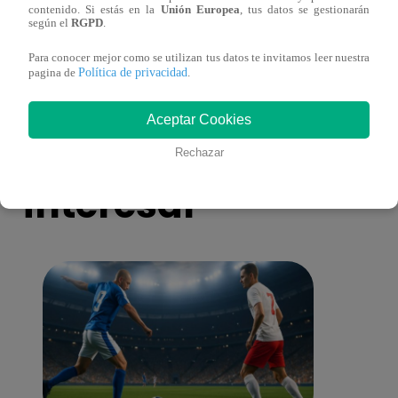
contenido. Si estás en la
Unión Europea
, tus datos se gestionarán
antes de Navidad?
conmo
según el
RGPD
.
Para conocer mejor como se utilizan tus datos te invitamos leer nuestra
Política de privacidad
pagina de
.
Aceptar Cookies
También te puede
Rechazar
interesar