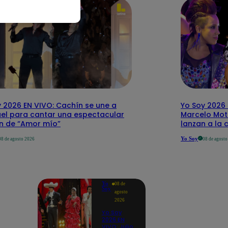
 2026 EN VIVO: Cachín se une a
Yo Soy 2026 
el para cantar una espectacular
Marcelo Mott
ón de “Amor mío”
lanzan a la 
Yo Soy
08 de agosto 2026
08 de agost
Yo
08 de
Soy
agosto
2026
Yo Soy
2026 EN
VIVO: Julio