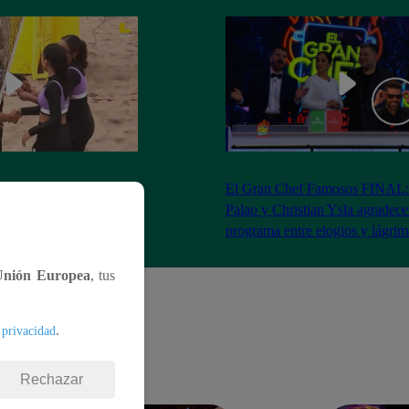
RA: José Peláez
El Gran Chef Famosos FINAL:
 se rapa tras la victoria
Palao y Christian Ysla agradece
AO
programa entre elogios y lágrim
Unión Europea
, tus
.
 privacidad
Rechazar