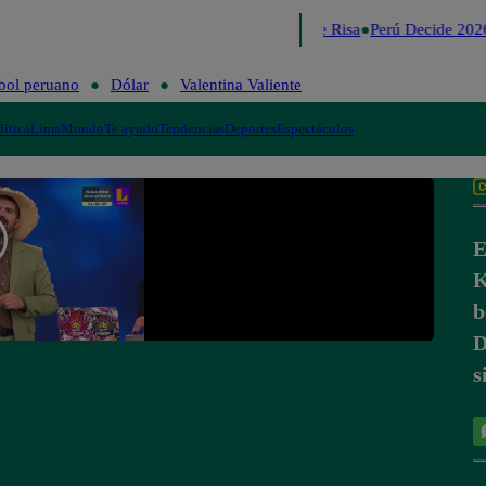
Lo último
Me Caigo de Risa
Perú Decide 2026
bol peruano
Dólar
Valentina Valiente
lítica
Lima
Mundo
Te ayudo
Tendencias
Deportes
Espectáculos
E
K
b
D
s