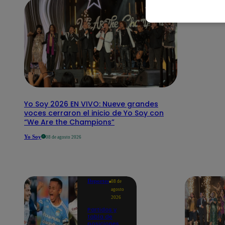
Yo Soy 2026 EN VIVO: Nueve grandes
voces cerraron el inicio de Yo Soy con
“We Are the Champions”
Yo Soy
08 de agosto 2026
Deportes
08 de
agosto
2026
Partidos y
tabla de
posiciones