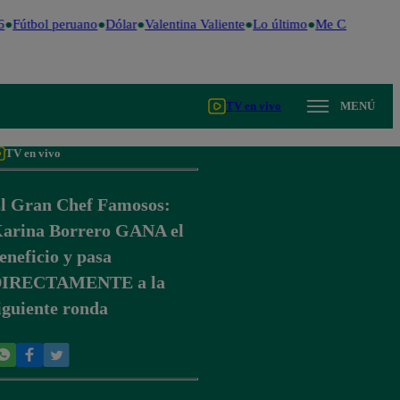
Fútbol peruano
Dólar
Valentina Valiente
Lo último
Me Caigo de Ri
TV en vivo
MENÚ
TV en vivo
l Gran Chef Famosos:
arina Borrero GANA el
eneficio y pasa
IRECTAMENTE a la
iguiente ronda