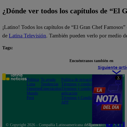
¿Dónde ver todos los capítulos de “El
¡Latino! Todos los capítulos de “El Gran Chef Famosos” 
de
Latina Televisión
. También pueden verlo por medio d
Tags:
El Gran Chef Famosos
Encuéntranos también en
Siguiente artí
Teléfono: 219
X
Política
Te ayudo
Política de privacidad
1000
Lima
Tendencias
Términos y condiciones
Av. San
Deportes
Espectáculos
Términos y condiciones
Felipe 968
Mundo
aplicación
Jesús María
Perú
Términos y Condiciones
APP
© Copyright 2026 - Compañía Latinoamericana de Radio Difusión S.A.
Síguenos