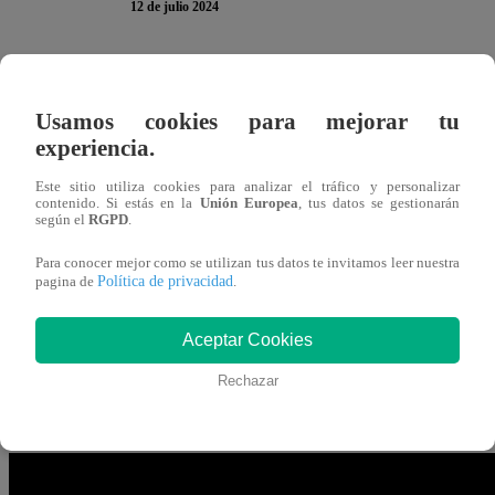
12 de julio 2024
¡NO DELEITÓ!
Karina Borrero
no controló bien el tie
tolinas, el primer plato de la Noche de Eliminación en “
E
Usamos cookies para mejorar tu
experiencia.
presentándole alimentos crudos al jurado.
Este sitio utiliza cookies para analizar el tráfico y personalizar
TE PUEDE INTERESAR | El Gran Chef Famosos
contenido. Si estás en la
Unión Europea
, tus datos se gestionarán
según el
RGPD
.
podrían ser eliminadas; Brenda se salva
Para conocer mejor como se utilizan tus datos te invitamos leer nuestra
Política de privacidad
pagina de
.
El primero en notar los errores en el plato de Karina fu
“
Crudo. Recontra crudo. La proteína está durísima, el 
Aceptar Cookies
Pero no era lo único que estaba mal en su sarza: “
No has 
Rechazar
mí esto me desagrada, la verdad”
.