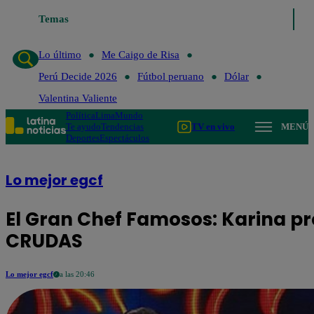
Temas
Lo último
Me Caigo de Risa
Pe
Lo último
Me Caigo de Risa
Perú Decide 2026
Fútbol peruano
Dólar
Valentina Valiente
Política
Lima
Mundo
Te ayudo
Tendencias
TV en vivo
MENÚ
Deportes
Espectáculos
Lo mejor egcf
El Gran Chef Famosos: Karina pr
CRUDAS
Lo mejor egcf
a las 20:46