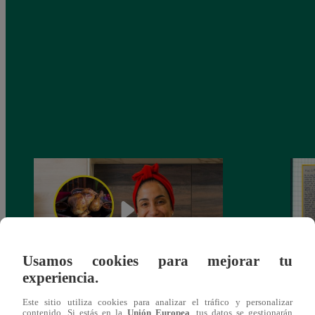
Usamos cookies para mejorar tu
experiencia.
¿Por qué Nelly Rossinelli se volvió viral
La ca
Este sitio utiliza cookies para analizar el tráfico y personalizar
antes de Navidad?
conmo
contenido. Si estás en la
Unión Europea
, tus datos se gestionarán