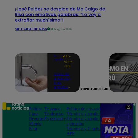
¡José Peláez se despide de Me Caigo de
Risa con emotivas palabras: “Lo voy a
extrañar muchísimo”!
ME CAIGO DE RISA
08 de agosto 2026
Te
08 de
ayudo
agosto
2026
Corte de
agua hoy,
8 de
agosto:
Encuéntranos también en
horarios y
distritos
afectados
sin el
Teléfono: 219
X
servicio de
Política
Te ayudo
Política de privacidad
1000
Sedapal
Lima
Tendencias
Términos y condiciones
Av. San
Deportes
Espectáculos
Términos y condiciones
Felipe 968
Mundo
aplicación
Jesús María
Perú
Términos y Condiciones
APP