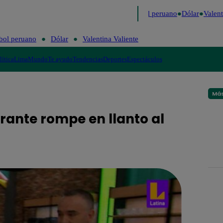
o
Me Caigo de Risa
Perú Decide 2026
Fútbol peruano
Dólar
Valenti
bol peruano
Dólar
Valentina Valiente
lítica
Lima
Mundo
Te ayudo
Tendencias
Deportes
Espectáculos
Más
rante rompe en llanto al