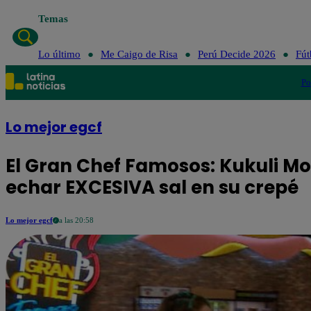
Temas
Lo últim
Lo último
Me Caigo de Risa
Perú Decide 2026
Fút
Po
Lo mejor egcf
El Gran Chef Famosos: Kukuli Mo
echar EXCESIVA sal en su crepé
Lo mejor egcf
a las 20:58