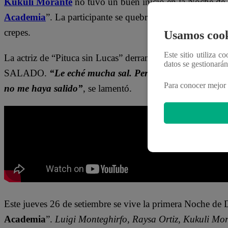
Kukuli Morante
no tuvo un buen inicio en la Noche de
Academia
”. La participante se quebró ante las cámaras 
crepes.
Usamos cook
Este sitio utiliza c
La actriz de “Pituca sin Lucas” derramó lágrimas al notar 
datos se gestionará
SALADO.
“Le eché mucha sal. Perdonen, pero entreg
Para conocer mejor 
no me haya salido”
, se lamentó.
Este jueves 26 de setiembre
se vive la primera Noche de 
Academia
”.
Luigi
Monteghirfo
,
Raysa
Ortiz,
Kukuli
Mora