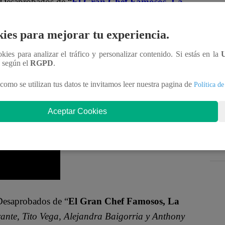
 Desaprobados de “
El Gran Chef Famosos, La
al no tener un buen desempeño culinario con los
ies para mejorar tu experiencia.
ookies para analizar el tráfico y personalizar contenido. Si estás en la
que su relleno de las crepes estaba demasiado
n según el
RGPD
.
ué algo de corazón y me da muchísima pena que
como se utilizan tus datos te invitamos leer nuestra pagina de
Política de
Aceptar Cookies
Desaprobados de “
El Gran Chef Famosos, La
nte, Tito Vega, Alejandra Baigorria y Anthony