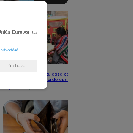
aquí los
detalles
Unión Europea
, tus
.
 privacidad
Rechazar
Revisa con tu DNI si tu casa califica
como pobre, de acuerdo con el Sisfoh
Te ayudo
25 de mayo 2026