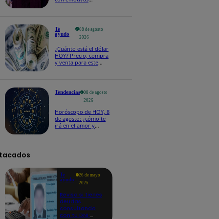
palabras: “Lo voy a
extrañar muchísimo”!
Te
08 de agosto
ayudo
2026
¿Cuánto está el dólar
HOY? Precio, compra
y venta para este
sábado 8 de agosto
Tendencias
08 de agosto
2026
Horóscopo de HOY, 8
de agosto: ¿cómo te
irá en el amor y
trabajo, según la IA?
tacados
Te
26 de mayo
ayudo
2025
Revisa si tienes
deudas
consultando
con tu DNI: