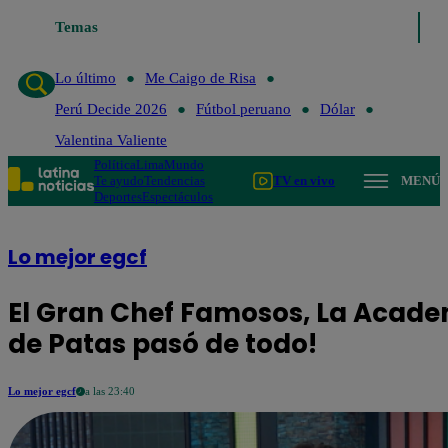
Temas
Lo último
Me Caigo de Risa
Perú Decide
Lo último
Me Caigo de Risa
Perú Decide 2026
Fútbol peruano
Dólar
Valentina Valiente
Política
Lima
Mundo
Te ayudo
Tendencias
TV en vivo
MENÚ
Deportes
Espectáculos
Lo mejor egcf
El Gran Chef Famosos, La Acade
de Patas pasó de todo!
Lo mejor egcf
a las 23:40