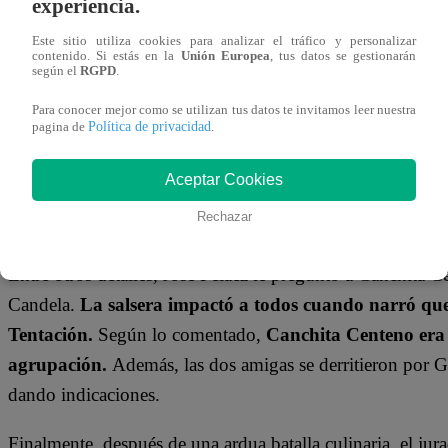
experiencia.
Por otro lado, los dos actores hicieron de las suyas cuand
Este sitio utiliza cookies para analizar el tráfico y personalizar
cavernícolas.
contenido. Si estás en la
Unión Europea
, tus datos se gestionarán
según el
RGPD
.
Para conocer mejor como se utilizan tus datos te invitamos leer nuestra
Política de privacidad
pagina de
.
Aceptar Cookies
Rechazar
Entre otros detalles, José Peláez le preguntó a Canchita
Candela.
La salsera impactó a todos cuando narró que
Tentación.
Según lo comentado,
Canchita Centeno era 
agrupación.
Además, las dos amigas se derritieron por 
dando indicaciones.
Finalmente, después de una ardua batalla culinaria, el ju