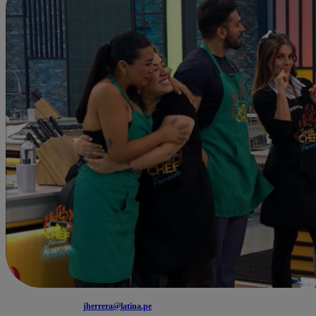
jherrera@latina.pe