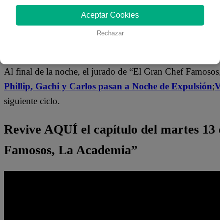
Diana y Jely.
Aceptar Cookies
Y, más allá de su juego culinario, los participante demostr
Rechazar
Vanessa, Diana y Jely deleitaron con sus pasos al rit
Al final de la noche, el jurado de “El Gran Chef Famosos
Phillip, Gachi y Carlos pasan a Noche de Expulsión
;
V
siguiente ciclo.
Revive AQUÍ el capítulo del martes 13
Famosos, La Academia”