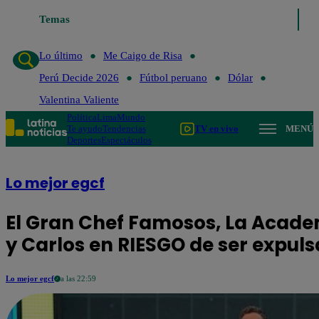
Temas
Lo último
Me Caigo de Ris
Lo último
Me Caigo de Risa
Perú Decide 2026
Fútbol peruano
Dólar
Valentina Valiente
Política
Lima
Mundo
Te ayudo
Tendencias
TV en vivo
MENÚ
Deportes
Espectáculos
Lo mejor egcf
El Gran Chef Famosos, La Academ
y Carlos en RIESGO de ser expul
Lo mejor egcf
a las 22:59