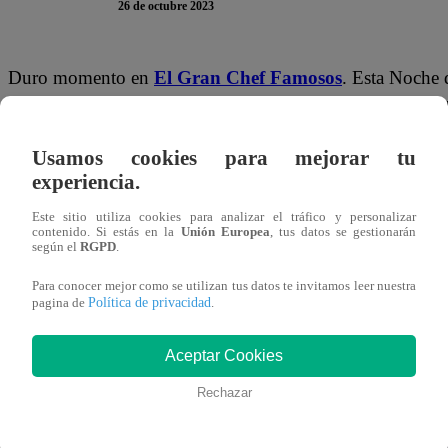
26 de octubre 2023
Duro momento en
El Gran Chef Famosos
. Esta Noche 
recordadas de la temporada, pues padre e hijo quedaron al
ellos sea eliminado.
Usamos cookies para mejorar tu
experiencia.
Renato Rossini y Renato Rossini Jr. no deleitaron al jur
Bocchio tuvo que elegir entre uno de ellos para que aband
Este sitio utiliza cookies para analizar el tráfico y personalizar
contenido. Si estás en la
Unión Europea
, tus datos se gestionarán
cuatro famosos habían realizado una buena preparación: 
según el
RGPD
.
embargo, así es la competencia”.
Para conocer mejor como se utilizan tus datos te invitamos leer nuestra
Política de privacidad
pagina de
.
Este jueves 26 de octubre se vive una nueva Noche de El
Chef Famosos”. Fiorella Cayo, Renato Rossini, Renato Ros
Aceptar Cookies
cocina para definir quién de ellos será el cuarto eliminad
Rechazar