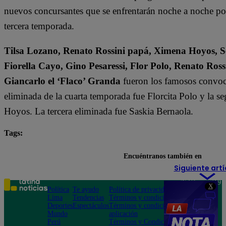
nuevos concursantes que se enfrentarán noche a noche por l
tercera temporada.
Tilsa Lozano, Renato Rossini papá, Ximena Hoyos, Se
Fiorella Cayo, Gino Pesaressi, Flor Polo, Renato Ross
Giancarlo el ‘Flaco’ Granda
fueron los famosos convoca
eliminada de la cuarta temporada fue Florcita Polo y la s
Hoyos. La tercera eliminada fue Saskia Bernaola.
Tags:
destacada minuto
El Gran Chef Famosos
Encuéntranos también en
Siguiente artí
Teléfono: 219
X
Política
Te ayudo
Política de privacidad
1000
Lima
Tendencias
Términos y condiciones
Av. San
Deportes
Espectáculos
Términos y condiciones
Felipe 968
Mundo
aplicación
Jesús María
Perú
Términos y Condiciones