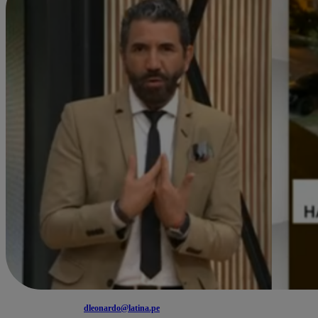
dleonardo@latina.pe