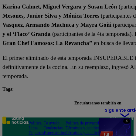
Karina Calmet, Miguel Vergara y Susan León
(partici
Mesones, Junior Silva y Mónica Torres
(participantes 
Vasquez, Armando Machuca y Mayra Goñi
(participa
y el ‘Flaco’ Granda
(participantes de la 4ta temporada).
Gran Chef Famosos: La Revancha”
en busca de llevars
El primer eliminado de esta temporada INSUPERABLE fu
definitivamente de la cocina. En su reemplazo, ingresó A
temporada.
Tags:
Armando Machuca
destacada minuto
El Gran 
Encuéntranos también en
Siguiente artí
Teléfono: 219
X
Política
Te ayudo
Política de privacidad
1000
Lima
Tendencias
Términos y condiciones
Av. San
Deportes
Espectáculos
Términos y condiciones
Felipe 968