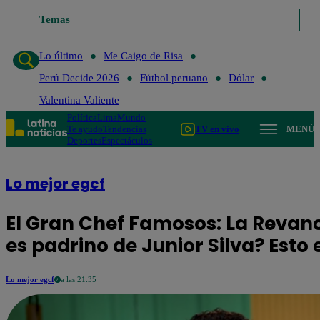
Temas
Lo último
Me Caigo de Risa
Perú Decide 2026
Fút
Lo último
Me Caigo de Risa
Perú Decide 2026
Fútbol peruano
Dólar
Valentina Valiente
Política
Lima
Mundo
Te ayudo
Tendencias
TV en vivo
MENÚ
Deportes
Espectáculos
Lo mejor egcf
El Gran Chef Famosos: La Reva
es padrino de Junior Silva? Esto 
Lo mejor egcf
a las 21:35