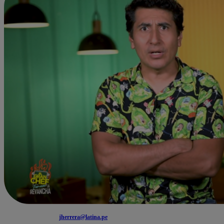
jherrera@latina.pe