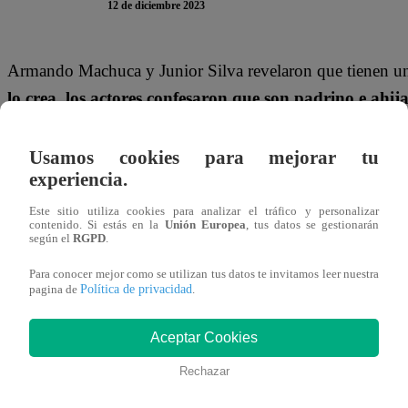
12 de diciembre 2023
Armando Machuca y Junior Silva revelaron que tienen un
lo crea, los actores confesaron que son padrino e ahi
La Revancha”.
Todo esto salió a la luz luego de que el 
ocasiones. Esto no pasó por desapercibido por José Peláez
Usamos cookies para mejorar tu
experiencia.
“Armando Machuca el padrino de Junior Silva”,
comen
Este sitio utiliza cookies para analizar el tráfico y personalizar
Armando procedió a revelar cómo se dio esto y dónde se 
contenido. Si estás en la
Unión Europea
, tus datos se gestionarán
según el
RGPD
.
Junior hace mucho tiempo. Soy su padrino de confirmaci
Para conocer mejor como se utilizan tus datos te invitamos leer nuestra
grande”
, contó Machuca en el confesionario.
Política de privacidad
pagina de
.
Este martes 12 de diciembre, Karina Calmet, Armando Ma
Aceptar Cookies
poner a prueba su sazón para no ser eliminados de “El 
Rechazar
lograrán salvarse y pasar a la siguiente etapa?