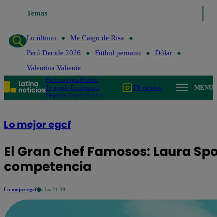
Lo último
Temas
Me Caigo de Risa
Perú Decide 2026
Fútbol peruano
Dó
Lo último
Me Caigo de Risa
Perú Decide 2026
Fútbol peruano
Dólar
Valentina Valiente
Política
Lima
Mundo
Te ayudo
Tendencias
TV en vivo
MENÚ
Deportes
Espectáculos
Lo mejor egcf
El Gran Chef Famosos: Laura Spo
competencia
Lo mejor egcf
a las 21:39