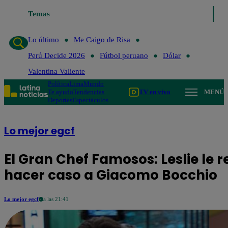
Temas
Lo último
Me Caigo de Risa
Perú Decide 20
Lo último
Me Caigo de Risa
Perú Decide 2026
Fútbol peruano
Dólar
Valentina Valiente
Política
Lima
Mundo
Te ayudo
Tendencias
TV en vivo
MENÚ
Deportes
Espectáculos
Lo mejor egcf
El Gran Chef Famosos: Leslie le
hacer caso a Giacomo Bocchio
Lo mejor egcf
a las 21:41