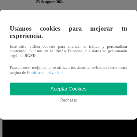
23 de agosto 2024
Leslie Shaw SORPRENDIÓ con su recomendación en el 
Usamos cookies para mejorar tu
La Academia
”. Durante la preparación del segundo plato
experiencia.
Matilde León NO hacer caso al consejo del chef Giacom
Este sitio utiliza cookies para analizar el tráfico y personalizar
contenido. Si estás en la
Unión Europea
, tus datos se gestionarán
según el
RGPD
.
El jurado había estado en su estación y les había recom
pollo se puede salvar, el arroz podemos hacer otro, igua
Para conocer mejor como se utilizan tus datos te invitamos leer nuestra
Política de privacidad
pagina de
.
tras la visita del chef.
Aceptar Cookies
Pero Leslie pensó que NO era necesario hacer la prepara
Giacomo”,
aseveró.
Rechazar