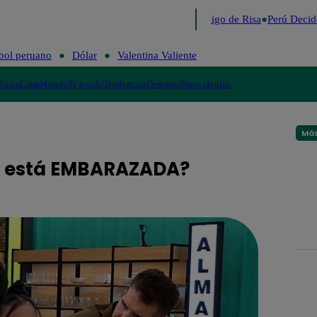
Lo último
Me Caigo de Risa
Perú Decide
bol peruano
Dólar
Valentina Valiente
lítica
Lima
Mundo
Te ayudo
Tendencias
Deportes
Espectáculos
Más
zo está EMBARAZADA?