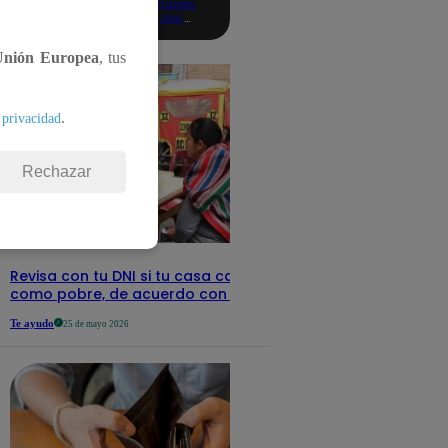
consultando
con tu DNI:
aquí los
detalles
Unión Europea
, tus
.
 privacidad
Rechazar
Revisa con tu DNI si tu casa califica
como pobre, de acuerdo con el Sisfoh
Te ayudo
25 de mayo 2026