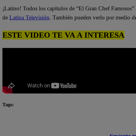
¡Latino! Todos los capítulos de “El Gran Chef Famosos” 
de
Latina Televisión
. También pueden verlo por medio d
ESTE VIDEO TE VA A INTERESA
Tags:
El Gran Chef
El Gran Chef Famosos
El Gran C
El Gran Chef Famosos EN VIVO
El Gran Chef Famoso