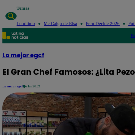
Temas
Lo último
Me Caigo de Risa
Perú Decide 2026
Fút
Po
Lo mejor egcf
El Gran Chef Famosos: ¿Lita Pe
Lo mejor egcf
a las 20:21