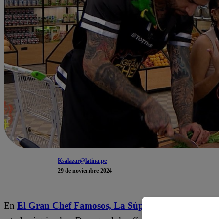
Ksalazar@latina.pe
29 de noviembre 2024
En
El Gran Chef Famosos, La Súper Revancha
, todo