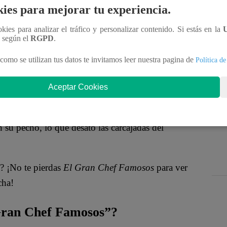
ado decidió agrupar a los competidores en duplas, y
ies para mejorar tu experiencia.
os rellenos de almendras que habían solicitado.
ookies para analizar el tráfico y personalizar contenido. Si estás en la
n según el
RGPD
.
Lita se mostró preocupada y confesó:
“La verdad
siempre, le preguntó por la organización en la
como se utilizan tus datos te invitamos leer nuestra pagina de
Política de
 Peláez, sin pensarlo, le preguntó directamente:
Aceptar Cookies
confusión: “¡NO!”, exclamó entre risas. “Me refiero a
 su pecho, lo que desató las carcajadas del
? ¡No te pierdas
El Gran Chef Famosos
para ver
cha!
 Gran Chef Famosos”?