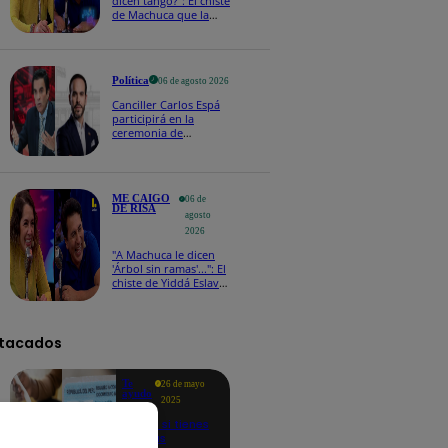
dicen tango?": El chiste
de Machuca que la
hizo reaccionar así en
Me caigo de risa
Política
06 de agosto 2026
Canciller Carlos Espá
participirá en la
ceremonia de
posesión presidencial
de Abelardo de la
Espriella en Colombia
ME CAIGO
06 de
DE RISA
agosto
2026
"A Machuca le dicen
'Árbol sin ramas'...": El
chiste de Yiddá Eslava
que hizo explotar de
risa a todos
tacados
Te
26 de mayo
ayudo
2025
Revisa si tienes
deudas