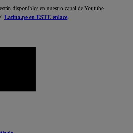
están disponibles en nuestro canal de Youtube
el
Latina.pe en ESTE enlace
.
hef Famosos completo
s la súper revancha