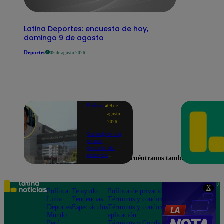
Latina Deportes: encuesta de hoy,
domingo 9 de agosto
Deportes
09 de agosto 2026
Política
09 de
agosto
2026
Saludpol en
crisis:
deuda de
más de
Encuéntranos también en
S/700
millones
deja a
policías sin
Teléfono: 219
X
atención
Política
Te ayudo
Política de privacidad
1000
médica
Lima
Tendencias
Términos y condiciones
Av. San
Deportes
Espectáculos
Términos y condiciones
Felipe 968
Mundo
aplicación
Jesús María
Perú
Términos y Condiciones