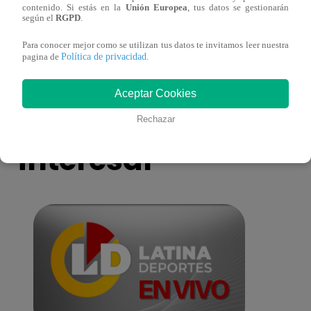
contenido. Si estás en la
Unión Europea
, tus datos se gestionarán
antes de Navidad?
conmo
según el
RGPD
.
Para conocer mejor como se utilizan tus datos te invitamos leer nuestra
Política de privacidad
pagina de
.
Aceptar Cookies
También te puede
Rechazar
interesar