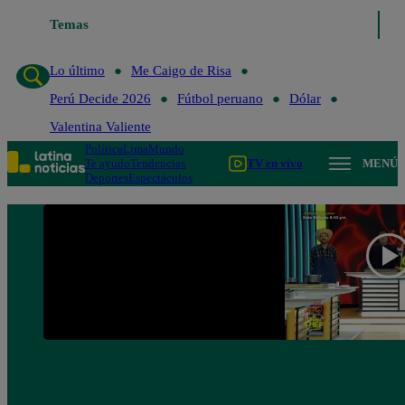
Temas
Lo último
Me Caigo de Risa
Perú Decide 202
Lo último
Me Caigo de Risa
Perú Decide 2026
Fútbol peruano
Dólar
Valentina Valiente
Política
Lima
Mundo
Te ayudo
Tendencias
TV en vivo
MENÚ
Deportes
Espectáculos