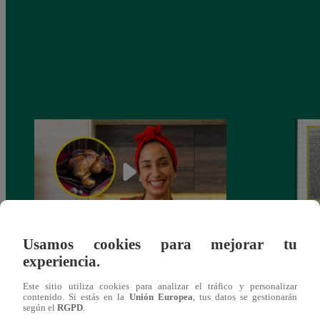
Usamos cookies para mejorar tu
¿Por qué Nelly Rossinelli se volvió viral
La ca
experiencia.
antes de Navidad?
conmo
Este sitio utiliza cookies para analizar el tráfico y personalizar
contenido. Si estás en la
Unión Europea
, tus datos se gestionarán
según el
RGPD
.