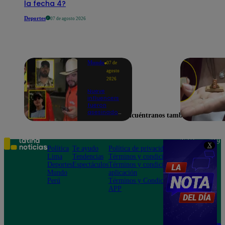
la fecha 4?
Deportes
07 de agosto 2026
Mundo
07 de
agosto
2026
Nueve
influencers
fueron
asesinados
Encuéntranos también en
por la
guerra
interna en
el Cártel de
Teléfono: 219
X
Sinaloa
Política
Te ayudo
Política de privacidad
1000
Lima
Tendencias
Términos y condiciones
Av. San
Deportes
Espectáculos
Términos y condiciones
Felipe 968
Mundo
aplicación
Jesús María
Perú
Términos y Condiciones
APP