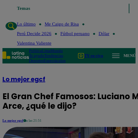
Temas
Lo último
Me Caigo de Risa
Perú D
Lo último
Me Caigo de Risa
Perú Decide 2026
Fútbol peruano
Dólar
Valentina Valiente
Política
Lima
Mundo
Te ayudo
Tendencias
TV en vivo
MENÚ
Deportes
Espectáculos
Lo mejor egcf
El Gran Chef Famosos: Luciano 
Arce, ¿qué le dijo?
Lo mejor egcf
a las 21:51