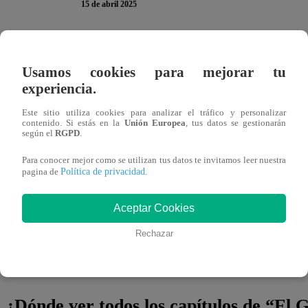
15 de abril 2025
En
El Gran Chef Famosos
, Miguel Arce protagonizó un
Usamos cookies para mejorar tu
cuando decidió imitar al jurado Luciano Mazzetti mientra
experiencia.
Mazzetti me dijo: ‘tíralo en la sartén, tíralo en la sart
chef.
Este sitio utiliza cookies para analizar el tráfico y personalizar
contenido. Si estás en la
Unión Europea
, tus datos se gestionarán
según el
RGPD
.
La broma no pasó desapercibida y Luciano se acercó inme
Para conocer mejor como se utilizan tus datos te invitamos leer nuestra
te he hablado con esa voz?”
, le preguntó entre risas. L
Política de privacidad
pagina de
.
esta vez
improvisando una voz más gruesa
, lo que gen
Aceptar Cookies
respondió con humor:
“Uno que te trata de apoyar y s
Rechazar
¿Seguirán las bromas entre Miguel y Luciano en la cocin
competencia? ¡No te pierdas el próximo episodio de
El G
¿Dónde ver todos los capítulos de “El