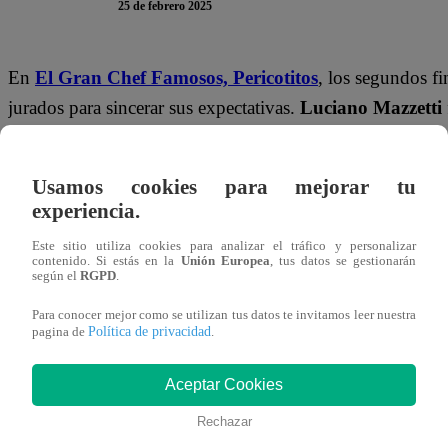
25 de febrero 2025
En
El Gran Chef Famosos,
Pericotitos
, los segundos fi
jurados para sincerar sus expectativas.
Luciano Mazzetti
De inmediato, reveló que los
arroces tapados
tenían bu
Usamos cookies para mejorar tu
quiso saber más.
“¿Usted cree que no le va a afectar a 
experiencia.
A
Luciano
no le quedó más opción que responder con la 
Este sitio utiliza cookies para analizar el tráfico y personalizar
contenido. Si estás en la
Unión Europea
, tus datos se gestionarán
qué pensar con respecto a mi integridad
, pero yo esto
según el
RGPD
.
nos ve
”, aseguró el chef.
Para conocer mejor como se utilizan tus datos te invitamos leer nuestra
Política de privacidad
pagina de
.
Aceptar Cookies
Rechazar