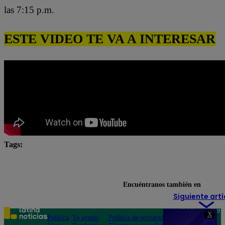
las 7:15 p.m.
ESTE VIDEO TE VA A INTERESAR
Tags:
chefcitos
El Gran Chef
El Gran Chef Famosos
El Gran Chef Famosos encuesta
El gran chef famosos p
Encuéntranos también en
Siguiente artí
Teléfono: 219
X
Política
Te ayudo
Política de privacidad
1000