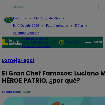
Temas
Lo último
Me Caigo de Risa
Lo último
Me Caigo de Risa
Perú Decide 2026
Fútbol peruano
Dólar
Valentina Valiente
Política
Lima
Mundo
Te ayudo
Tendencias
TV en vivo
MENÚ
Deportes
Espectáculos
Lo mejor egcf
El Gran Chef Famosos: Luciano M
HÉROE PATRIO, ¿por qué?
Lo mejor egcf
a las 21:14