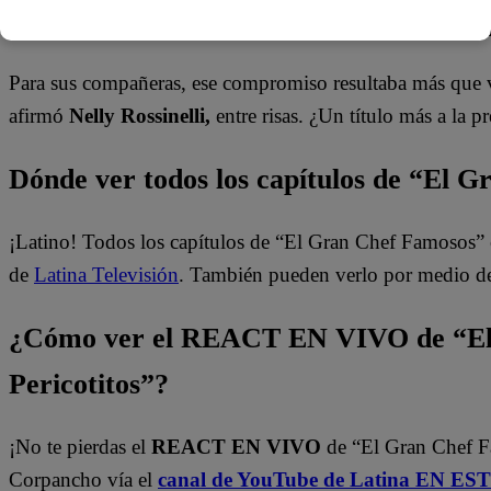
Para sus compañeras, ese compromiso resultaba más que 
afirmó
Nelly Rossinelli,
entre risas. ¿Un título más a la pr
Dónde ver todos los capítulos de “El 
¡Latino! Todos los capítulos de “El Gran Chef Famosos” 
de
Latina Televisión
. También pueden verlo por medio d
¿Cómo ver el REACT EN VIVO de “El
Pericotitos”?
¡No te pierdas el
REACT EN VIVO
de “El Gran Chef 
Corpancho vía el
canal de YouTube de Latina EN E