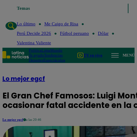
Temas
Lo último
Me Caigo de Risa
Perú Decide 202
Lo último
Me Caigo de Risa
Perú Decide 2026
Fútbol peruano
Dólar
Valentina Valiente
Política
Lima
Mundo
Te ayudo
Tendencias
TV en vivo
MENÚ
Deportes
Espectáculos
Lo mejor egcf
El Gran Chef Famosos: Luigi Mon
ocasionar fatal accidente en la 
Lo mejor egcf
a las 20:46