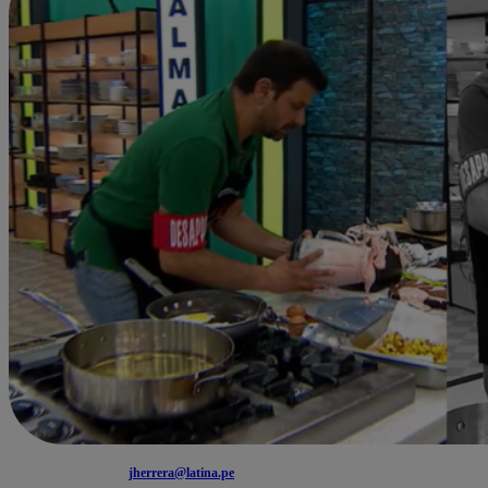
jherrera@latina.pe