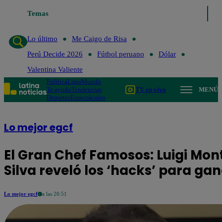
Temas
Lo último
Me C
Lo último
Me Caigo de Risa
Perú Decide 2026
Fútbol peruano
Dólar
Valentina Valiente
Política
Lima
Mundo
Te ayudo
Tendencias
TV en vivo
MENÚ
Deportes
Espectáculos
Lo mejor egcf
El Gran Chef Famosos: Luigi Mon
Silva reveló los ‘hacks’ para ga
Lo mejor egcf
a las 20:51