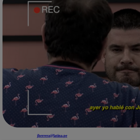
jherrera@latina.pe