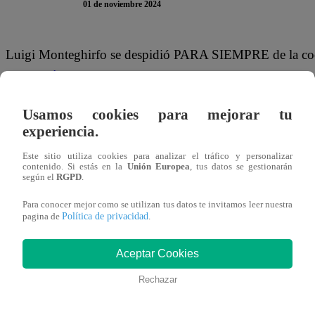
01 de noviembre 2024
Luigi Monteghirfo se despidió PARA SIEMPRE de la coc
Academia
”. El alumno NO conquistó al jurado con su se
corazones. Así lo evidenciaron al momento de despedirlo
Usamos cookies para mejorar tu
experiencia.
El primero en hablar fue Giacomo Bocchio. “Eres un tipo 
respetuoso. Si te vas hoy es por un detallito: por falta de 
Este sitio utiliza cookies para analizar el tráfico y personalizar
contenido. Si estás en la
Unión Europea
, tus datos se gestionarán
solo eso, sino que lo animó a seguir cocinando para su fam
según el
RGPD
.
He disfrutado de enseñarte un poquito de esta cocina
”.
Para conocer mejor como se utilizan tus datos te invitamos leer nuestra
Política de privacidad
pagina de
.
Por su lado, la jurado invitada Paty Chong también lo hal
desde el corazón. Eres tremendo. Tienes una vibra fant
Aceptar Cookies
tremendo ganador a donde vayas
”, aseguró.
Rechazar