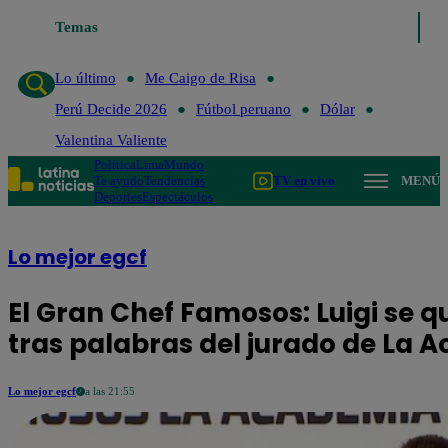
Temas
Lo último
Me Caigo de Risa
Perú Decide 2026
Lo último
Me Caigo de Risa
Perú Decide 2026
Fútbol peruano
Dólar
Valentina Valiente
Política
Lima
Mundo
Te ayudo
Tendencias
TV en vivo
MENÚ
Deportes
Espectáculos
Lo mejor egcf
El Gran Chef Famosos: Luigi se q
tras palabras del jurado de La 
Lo mejor egcf
a las 21:55