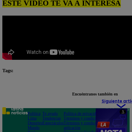
ESTE VIDEO TE VA A INTERESA
Tags:
El Gran Chef Famosos
El Gran Chef Famosos complet
El Gran Chef Famosos: La Academia
Encuéntranos también en
Siguiente artí
Teléfono: 219
X
Política
Te ayudo
Política de privacidad
1000
Lima
Tendencias
Términos y condiciones
Av. San
Deportes
Espectáculos
Términos y condiciones
Felipe 968
Mundo
aplicación
Jesús María