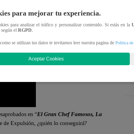
ticipantes de “
El Gran Chef Famosos, La
de aliento”.
ies para mejorar tu experiencia.
 de usar el cuchillo para evitar accidentes; pero no
ookies para analizar el tráfico y personalizar contenido. Si estás en la
n según el
RGPD
.
 enfóquense. Que gane el mejor, no tengo mucho
 ya ha pasado a la siguiente ronda
”, sentenció
como se utilizan tus datos te invitamos leer nuestra pagina de
Política de
Aceptar Cookies
saprobados en “
El Gran Chef Famosos, La
he de Expulsión, ¿quién lo conseguirá?