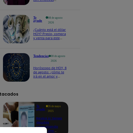
palabras: “Lo voy a
extrañar muchísimo”!
Te
08 de agosto
ayudo
2026
¿Cuánto está el dólar
HOY? Precio, compra
y venta para este
sábado 8 de agosto
Tendencias
08 de agosto
2026
Horóscopo de HOY, 8
de agosto: ¿cómo te
irá en el amor y
trabajo, según la IA?
tacados
Te
26 de mayo
ayudo
2025
Revisa si tienes
deudas
consultando
con tu DNI: