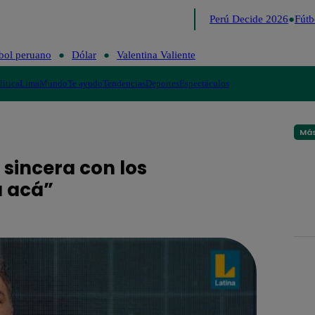
Lo último
Me Caigo de Risa
Perú Decide 2026
Fútbo
bol peruano
Dólar
Valentina Valiente
lítica
Lima
Mundo
Te ayudo
Tendencias
Deportes
Espectáculos
Más
 sincera con los
á acá”