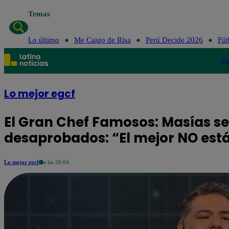
Temas
Lo último
Me Caigo de Risa
Perú Decide 2026
Fút
Po
Lo mejor egcf
El Gran Chef Famosos: Masías se
desaprobados: “El mejor NO est
Lo mejor egcf
a las 20:04