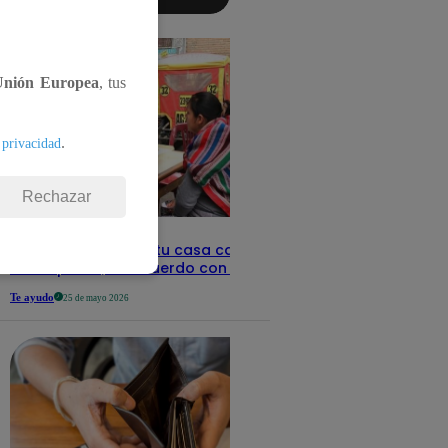
aquí los
detalles
Unión Europea
, tus
.
 privacidad
Rechazar
Revisa con tu DNI si tu casa califica
como pobre, de acuerdo con el Sisfoh
Te ayudo
25 de mayo 2026