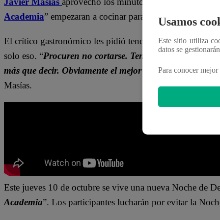
Javier Masías
aprovechó los minutos antes de que los par
Academia
” empezaran a cocinar para darles un “mensaje 
Usamos cook
El crítico gastronómico les pidió tener cuidado al momento
Este sitio utiliza c
datos se gestionará
solo eso. “
Procuren no cortarse. Tengan mucha suerte,
más que decir. Obviamente el mejor no está acá porque
Para conocer mejor 
Masías.
Este jueves 10 de octubre
se vive una nueva Noche de De
Academia
”. Los participantes lucharán
por evitar la Noc