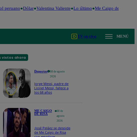
l peruano
Dólar
Valentina Valiente
Lo último
Me Caigo de Risa
Per
TV en vivo
MENÚ
 vistos ahora
Deportes
08 de agosto
2026
Jorge Messi, padre de
Lionel Messi, fallece a
los 68 años
ME CAIGO
08 de
DE RISA
agosto
2026
¡José Peláez se despide
de Me Caigo de Risa
con emotivas