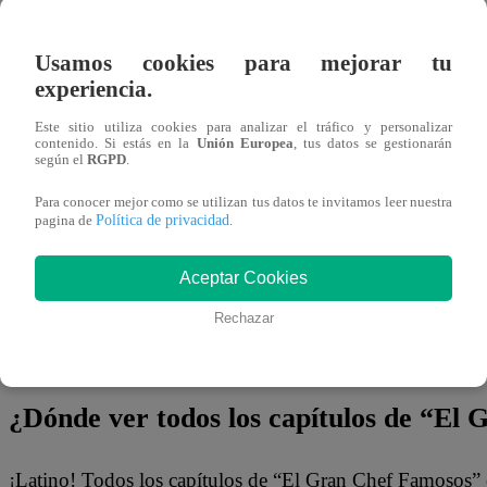
15 de marzo 2025
Usamos cookies para mejorar tu
En
El Gran Chef Famosos,
Extremo,
Mauri Stern llega
experiencia.
pero parece no tener muy claro por dónde empezar, lo que
Este sitio utiliza cookies para analizar el tráfico y personalizar
contenido. Si estás en la
Unión Europea
, tus datos se gestionarán
Peláez.
según el
RGPD
.
“
Lo he visto preguntar por los mejores restaurantes de 
Para conocer mejor como se utilizan tus datos te invitamos leer nuestra
Política de privacidad
pagina de
.
dónde quedan las mejores carretillas”
, recriminó a la es
Aceptar Cookies
De inmediato, Mauri dejó en claro que nada lo alegraría m
Rechazar
“No, pero lo voy a hacer YA”
, señaló. “Sí, tengo que sal
reconoció con sinceridad.
¿Dónde ver todos los capítulos de “El
¡Latino! Todos los capítulos de “El Gran Chef Famosos” 