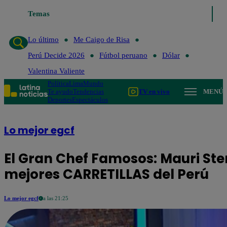
Temas
Lo último
Me C
Lo último
Me Caigo de Risa
Perú Decide 2026
Fútbol peruano
Dólar
Valentina Valiente
Política
Lima
Mundo
Te ayudo
Tendencias
TV en vivo
MENÚ
Deportes
Espectáculos
Lo mejor egcf
El Gran Chef Famosos: Mauri Ste
mejores CARRETILLAS del Perú
Lo mejor egcf
a las 21:25