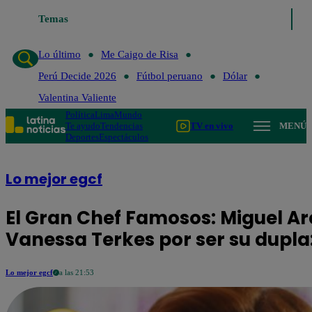
Lo último
Temas
Me Caigo de Risa
Perú Decide 2026
Fútbol peruano
Lo último
Me Caigo de Risa
Perú Decide 2026
Fútbol peruano
Dólar
Valentina Valiente
Política
Lima
Mundo
Te ayudo
Tendencias
TV en vivo
MENÚ
Deportes
Espectáculos
Lo mejor egcf
El Gran Chef Famosos: Miguel 
Vanessa Terkes por ser su dupl
Lo mejor egcf
a las 21:53