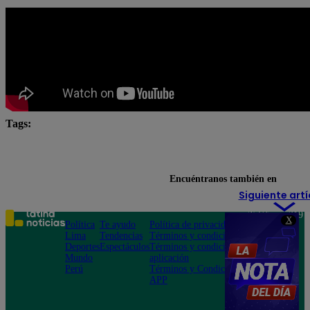
Tags:
chefcitos
El Gran Chef
El Gran Chef Famosos
El Gran Chef Famosos EN VIVO
El Gran Chef Famo
Encuéntranos también en
Siguiente artí
Teléfono: 219
X
Política
Te ayudo
Política de privacidad
1000
Lima
Tendencias
Términos y condiciones
Av. San
Deportes
Espectáculos
Términos y condiciones
Felipe 968
Mundo
aplicación
Jesús María
Perú
Términos y Condiciones
APP