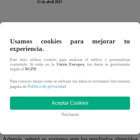
12 de abril 2025
En
El Gran Chef Famosos,
Extremo
, Miguel Arce ha c
tabla de puntajes. Se trata de una victoria que consiguió l
Usamos cookies para mejorar tu
experiencia.
“A
gradecido con Vanessa, la verdad que no me lo espe
estar probando constantemente todo lo que ella está h
Este sitio utiliza cookies para analizar el tráfico y personalizar
contenido. Si estás en la
Unión Europea
, tus datos se gestionarán
faltan”
, reveló el actor.
según el
RGPD
.
Para conocer mejor como se utilizan tus datos te invitamos leer nuestra
Política de privacidad
pagina de
.
Aceptar Cookies
Rechazar
Además, reiteró su sorpresa ante los resultados obtenidos