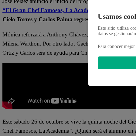
José Peláez anunció el inicio del programa que habría una
“El Gran Chef Famosos, La Academia”.
Mónica Torre
Usamos cook
Cielo Torres y Carlos Palma regresan a la competenci
Este sitio utiliza c
datos se gestionará
Mónica reforzará a Anthony Chávez, Ricky volvió para a
Milena Warthon. Por otro lado, Gachi será mentora de Lui
Para conocer mejor 
Ortiz y Carlos será de ayuda para Chapasa.
Este sábado 26 de octubre se vive la quinta noche del C
Chef Famosos, La Academia”. ¿Quién será el alumno en 