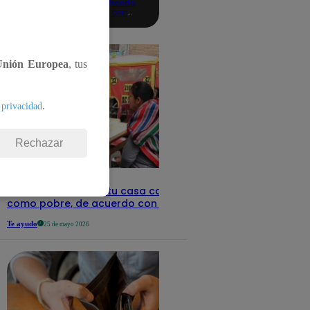
consultando
con tu DNI:
aquí los
detalles
Unión Europea
, tus
.
 privacidad
Rechazar
Revisa con tu DNI si tu casa califica
como pobre, de acuerdo con el Sisfoh
Te ayudo
25 de mayo 2026