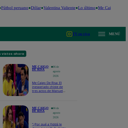
Fútbol peruano
Dólar
Valentina Valiente
Lo último
Me Caigo de Risa
TV en vivo
MENÚ
 vistos ahora
ME CAIGO
06 de
DE RISA
agosto
2026
Me Caigo De Risa: El
inesperado chiste de
tres actos de Manuel
Gold que hizo
explotar a todo el set
ME CAIGO
06 de
DE RISA
agosto
2026
"¿Por qué a Yiddá le