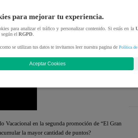
 sorpresa en el programa, con exparticipantes de
s, Ricky Trevitazo, Lita Pezo, Gachi Rivero,
ies para mejorar tu experiencia.
a.
ookies para analizar el tráfico y personalizar contenido. Si estás en la
n según el
RGPD
.
yudar a Erick Delgado, Lita hará lo mismo con
gi Monteghirfo, Cielo será el soporte de Raysa
como se utilizan tus datos te invitamos leer nuestra pagina de
Política de
Aceptar Cookies
iclo Vacacional en la segunda promoción de “El Gran
acumular la mayor cantidad de puntos?