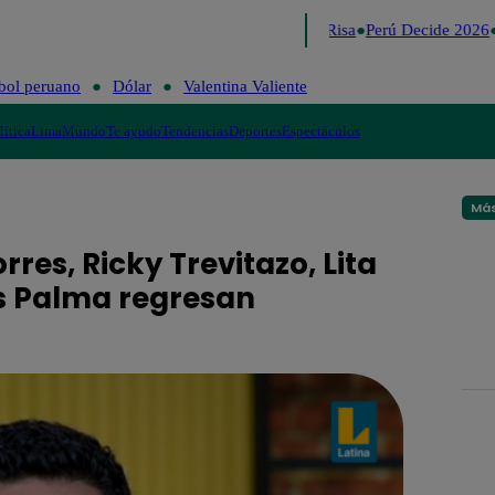
Lo último
Me Caigo de Risa
Perú Decide 2026
bol peruano
Dólar
Valentina Valiente
lítica
Lima
Mundo
Te ayudo
Tendencias
Deportes
Espectáculos
Más
res, Ricky Trevitazo, Lita
os Palma regresan