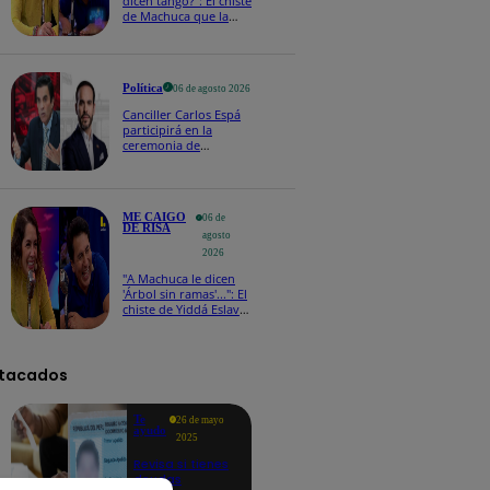
dicen tango?": El chiste
de Machuca que la
hizo reaccionar así en
Me caigo de risa
Política
06 de agosto 2026
Canciller Carlos Espá
participirá en la
ceremonia de
posesión presidencial
de Abelardo de la
Espriella en Colombia
ME CAIGO
06 de
DE RISA
agosto
2026
"A Machuca le dicen
'Árbol sin ramas'...": El
chiste de Yiddá Eslava
que hizo explotar de
risa a todos
tacados
Te
26 de mayo
ayudo
2025
Revisa si tienes
deudas