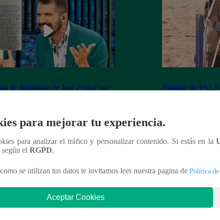
rta de despedida de José Peláez que
Hombre de PALAB
vió a los fans de “El Gran Chef”
cumple su apuesta y
de STEVE PAL
ies para mejorar tu experiencia.
ookies para analizar el tráfico y personalizar contenido. Si estás en la
n según el
RGPD
.
nteresar
como se utilizan tus datos te invitamos leer nuestra pagina de
Política de
Aceptar Cookies