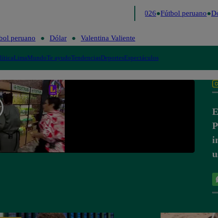
Lo último
Me Caigo de Risa
Perú Decide 2026
Fútbol peruano
Dó
bol peruano
Dólar
Valentina Valiente
lítica
Lima
Mundo
Te ayudo
Tendencias
Deportes
Espectáculos
E
P
i
u