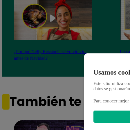
¿Por qué Nelly Rossinelli se volvió viral
La ca
antes de Navidad?
conmo
Usamos cook
Este sitio utiliza c
datos se gestionará
También te puede i
Para conocer mejor 