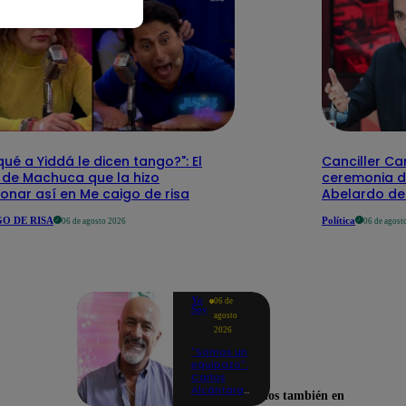
qué a Yiddá le dicen tango?": El
Canciller Car
 de Machuca que la hizo
ceremonia d
onar así en Me caigo de risa
Abelardo de 
O DE RISA
Política
06 de agosto 2026
06 de agost
Yo
06 de
Soy
agosto
2026
"Somos un
equipazo":
Carlos
Alcántara
Encuéntranos también en
adelanta