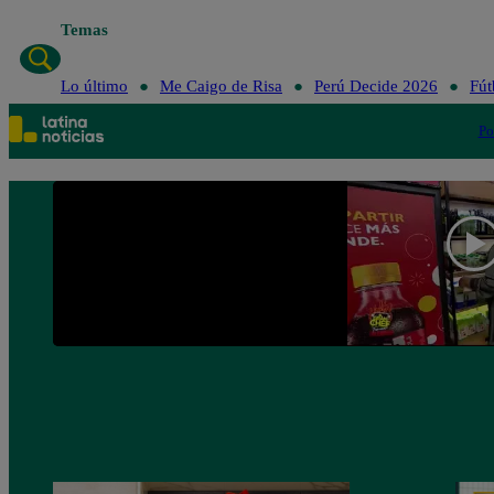
Temas
Lo último
Me Caigo de Risa
Perú Decide 2026
Fút
Po