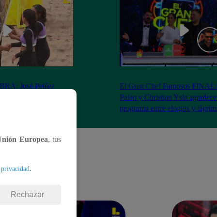
RA: José Peláez
El Gran Chef Famosos FINAL:
 se rapa tras la victoria
Palao y Christian Ysla agradece
AO
programa entre elogios y lágrim
Unión Europea
, tus
.
 privacidad
Rechazar