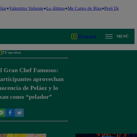
lar
Valentina Valiente
Lo último
Me Caigo de Risa
Perú Decide 2026
TV en vivo
MENÚ
TV en vivo
l Gran Chef Famosos:
articipantes aprovechan
nocencia de Peláez y lo
san como “pelador”