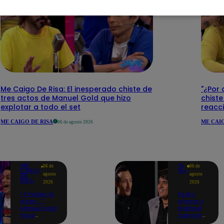
Me Caigo De Risa: El inesperado chiste de
"¿Por 
tres actos de Manuel Gold que hizo
chiste
explotar a todo el set
reacci
ME CAIGO DE RISA
ME CAIG
06 de agosto 2026
ME
Yo
06 de
06 de
CAIGO
Soy
agosto
agosto
DE
RISA
2026
2026
"A Peláez le
Pedro
dicen...":
Infante y
Manuel Gold
Raphael
hace
cuentan
explotar de
cómo Yo