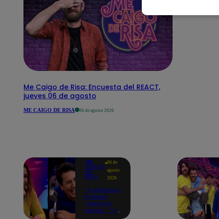
Me Caigo de Risa: Encuesta del REACT,
jueves 06 de agosto
ME CAIGO DE RISA
06 de agosto 2026
ME
06 de
CAIGO
agosto
DE
RISA
2026
"A Machuca
le dicen
'Árbol sin
ramas'...": El
chiste de