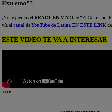
Extremo”?
¡No te pierdas el
REACT EN VIVO
de “El Gran Chef 
vía el
canal de YouTube de Latina EN ESTE LINK
de
ESTE VIDEO TE VA A INTERESAR
Tags:
El Gran Chef Famosos
El Gran Chef Famosos complet
El Gran Chef Famosos Extremo
El Gran Chef Famoso