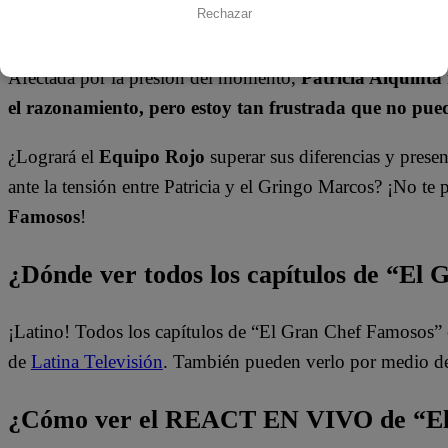
Rechazar
freír, saltear y luego mezclar con la pasta”
.
Afectada por la presión del momento,
Patricia Alquinta
el razonamiento, pero estoy tan frustrada que no pue
¿Logrará el
Equipo Rojo
superar sus diferencias y prese
ante la tensión entre Patricia y el Gringo Marcos? ¡No te 
Famosos
!
¿Dónde ver todos los capítulos de “El
¡Latino! Todos los capítulos de “El Gran Chef Famosos” 
de
Latina Televisión
. También pueden verlo por medio d
¿Cómo ver el REACT EN VIVO de “El