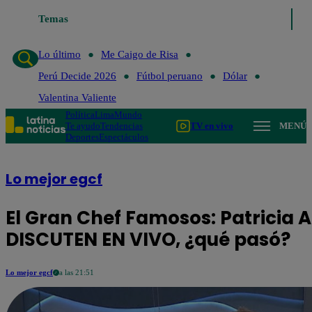
Temas
Lo último
Me Caigo de Ri
Lo último
Me Caigo de Risa
Perú Decide 2026
Fútbol peruano
Dólar
Valentina Valiente
Política
Lima
Mundo
Te ayudo
Tendencias
TV en vivo
MENÚ
Deportes
Espectáculos
Lo mejor egcf
El Gran Chef Famosos: Patricia A
DISCUTEN EN VIVO, ¿qué pasó?
Lo mejor egcf
a las 21:51