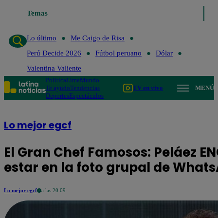
Lo último
Temas
Me Caigo de Risa
Perú Decide 2026
Fútbol peruano
Lo último
Me Caigo de Risa
Perú Decide 2026
Fútbol peruano
Dólar
Valentina Valiente
Política
Lima
Mundo
Te ayudo
Tendencias
TV en vivo
MENÚ
Deportes
Espectáculos
Lo mejor egcf
El Gran Chef Famosos: Peláez E
estar en la foto grupal de What
Lo mejor egcf
a las 20:09